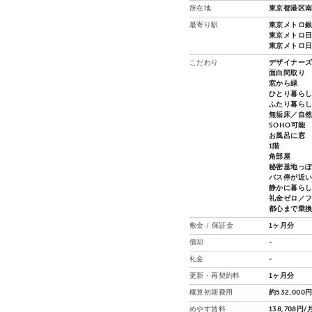
所在地
東京都港区南
最寄り駅
東京メトロ銀座
東京メトロ日比
東京メトロ日
こだわり
デザイナー
面白間取り
窓から緑
ひとり暮ら
ふたり暮ら
無垢床／自
SOHO可能
お風呂に窓
1階
角部屋
秘密基地っ
バス停が近
静かに暮ら
礼金ゼロ／
都心まで乗
敷金 / 保証金
1ヶ月分
償却
-
礼金
-
更新・再契約料
1ヶ月分
概算初期費用
約532,000
めやす賃料
138,708円/