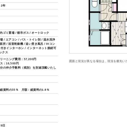
 2年
地内ゴミ置場 / 都市ガス / オートロック
 / エアコン / バス・トイレ別 / 温水洗浄
面所 / 浴室乾燥機 / 追い焚き風呂 / IHコン
ニタ付きインターホン / インターネット接続可
ボックス
リーニング費用：57,200円
図面と現況が異なる場合は、現況を優先い
：16,500円
月分の仲介手数料（税別）を別途頂戴いたし
総賃料の35％ 月額：総賃料の1.8％
29日