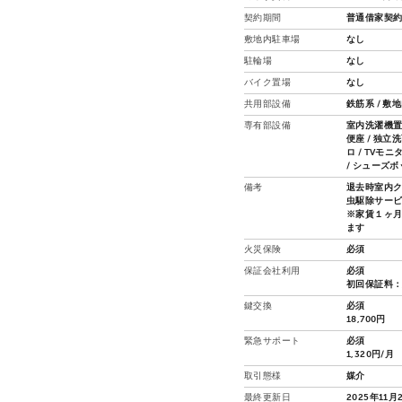
契約期間
普通借家契約
敷地内駐車場
なし
駐輪場
なし
バイク置場
なし
共用部設備
鉄筋系 / 敷
専有部設備
室内洗濯機置場
便座 / 独立洗
ロ / TVモ
/ シューズ
備考
退去時室内ク
虫駆除サービス
※家賃１ヶ
ます
火災保険
必須
保証会社利用
必須
初回保証料：
鍵交換
必須
18,700円
緊急サポート
必須
1,320円/月
取引態様
媒介
最終更新日
2025年11月