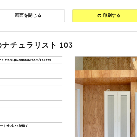
画面を閉じる
印刷する
ナチュラリスト 103
.r-store.jp/chintai/room/163566
ート造 地上3階建て