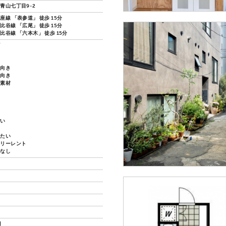
青山七丁目9-2
線 「表参道」 徒歩 15分
谷線 「広尾」 徒歩 15分
比谷線 「六本木」 徒歩 15分
ズ
し向き
し向き
然素材
ぽい
い
したい
フリーレント
換なし
円
月