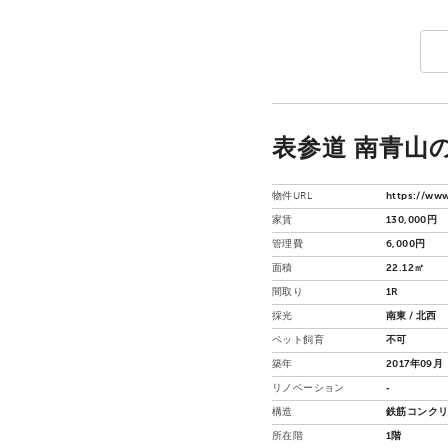
表参道 南青山の
物件URL
https://www
家賃
130,000円
管理費
6,000円
面積
22.12㎡
間取り
1R
採光
南東 / 北西
ペット飼育
不可
築年
2017年09月
リノベーション
‐
構造
鉄筋コンクリ
所在階
1階