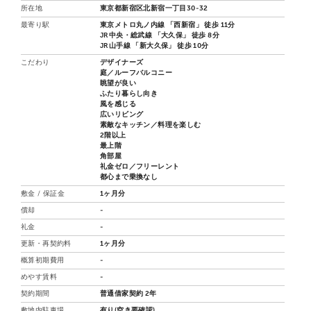
所在地
東京都新宿区北新宿一丁目30-32
最寄り駅
東京メトロ丸ノ内線 「西新宿」 徒歩 11分
JR中央・総武線 「大久保」 徒歩 8分
JR山手線 「新大久保」 徒歩 10分
こだわり
デザイナーズ
庭／ルーフバルコニー
眺望が良い
ふたり暮らし向き
風を感じる
広いリビング
素敵なキッチン／料理を楽しむ
2階以上
最上階
角部屋
礼金ゼロ／フリーレント
都心まで乗換なし
敷金 / 保証金
1ヶ月分
償却
-
礼金
-
更新・再契約料
1ヶ月分
概算初期費用
-
めやす賃料
-
契約期間
普通借家契約 2年
敷地内駐車場
有り(空き要確認)