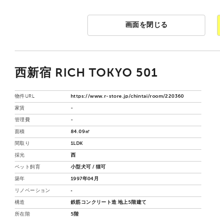
画面を閉じる
西新宿 RICH TOKYO 501
物件URL
https://www.r-store.jp/chintai/room/220360
家賃
-
管理費
-
面積
84.09㎡
間取り
1LDK
採光
西
ペット飼育
小型犬可 / 猫可
築年
1997年04月
リノベーション
‐
構造
鉄筋コンクリート造 地上5階建て
所在階
5階