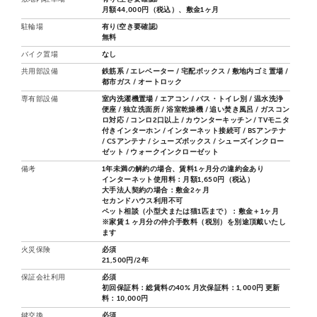
月額44,000円（税込）、敷金1ヶ月
駐輪場
有り(空き要確認)
無料
バイク置場
なし
共用部設備
鉄筋系 / エレベーター / 宅配ボックス / 敷地内ゴミ置場 /
都市ガス / オートロック
専有部設備
室内洗濯機置場 / エアコン / バス・トイレ別 / 温水洗浄
便座 / 独立洗面所 / 浴室乾燥機 / 追い焚き風呂 / ガスコン
ロ対応 / コンロ2口以上 / カウンターキッチン / TVモニタ
付きインターホン / インターネット接続可 / BSアンテナ
/ CSアンテナ / シューズボックス / シューズインクロー
ゼット / ウォークインクローゼット
備考
1年未満の解約の場合、賃料1ヶ月分の違約金あり
インターネット使用料：月額1,650円（税込）
大手法人契約の場合：敷金2ヶ月
セカンドハウス利用不可
ペット相談（小型犬または猫1匹まで）：敷金＋1ヶ月
※家賃１ヶ月分の仲介手数料（税別）を別途頂戴いたし
ます
火災保険
必須
21,500円/2年
保証会社利用
必須
初回保証料：総賃料の40% 月次保証料：1,000円 更新
料：10,000円
鍵交換
必須