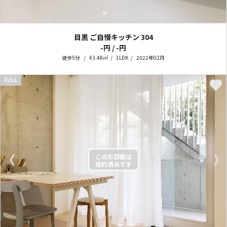
目黒 ご自慢キッチン
304
-円 / -円
徒歩5分
43.48㎡
1LDK
2022年02月
FULL
〈
〉