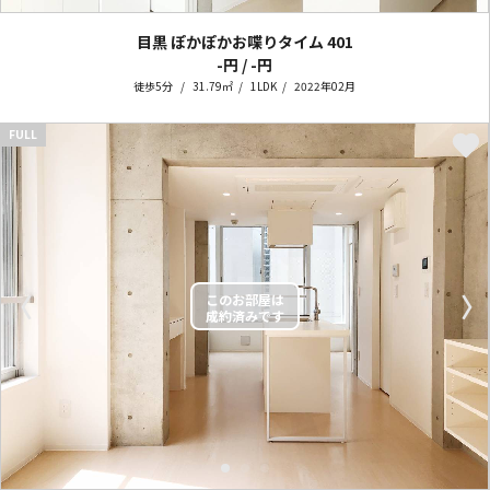
目黒 ぽかぽかお喋りタイム
401
-円 / -円
徒歩5分
31.79㎡
1LDK
2022年02月
FULL
〈
〉