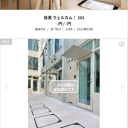
目黒 ウェルカム！
202
-円 / -円
徒歩5分
30.78㎡
1LDK
2022年02月
FULL
〈
〉