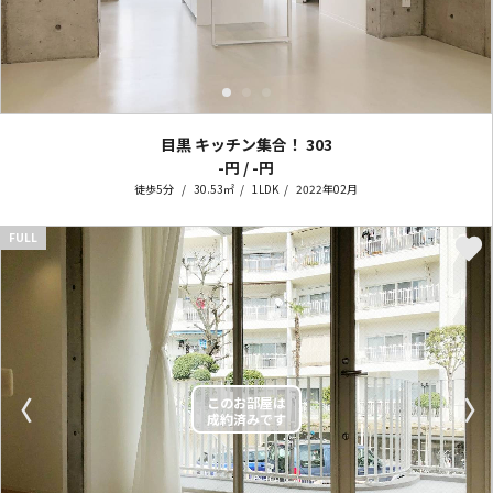
目黒 キッチン集合！
303
-円 / -円
徒歩5分
30.53㎡
1LDK
2022年02月
FULL
〈
〉