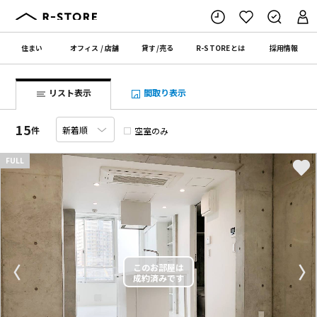
住まい
オフィス
/
店舗
貸す
/
売る
R-STORE
とは
採用情報
リスト表示
間取り表示
15
件
空室のみ
FULL
〈
〉