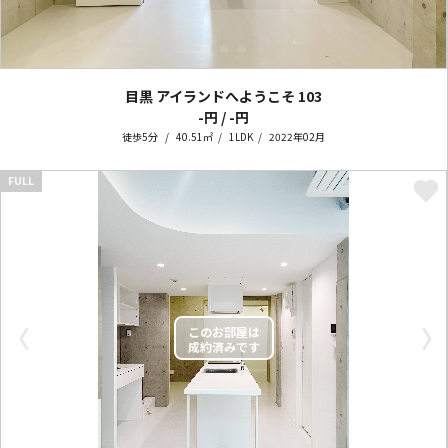
目黒 アイランドへようこそ
103
-円 / -円
徒歩5分
40.51㎡
1LDK
2022年02月
FULL
〈
〉