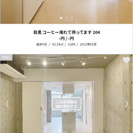
目黒 コーヒー淹れて待ってます
204
-円 / -円
徒歩5分
42.24㎡
1LDK
2022年02月
FULL
〈
〉