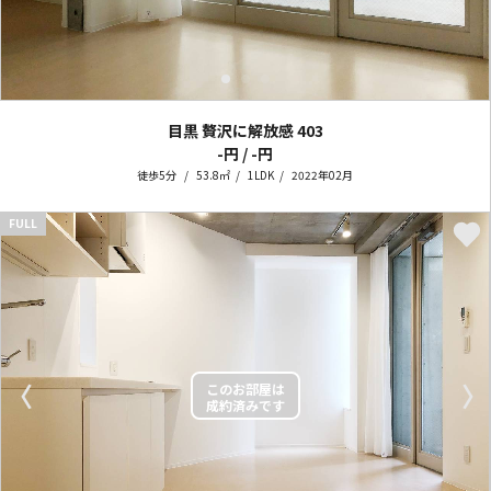
目黒 贅沢に解放感
403
-円 / -円
徒歩5分
53.8㎡
1LDK
2022年02月
FULL
〈
〉