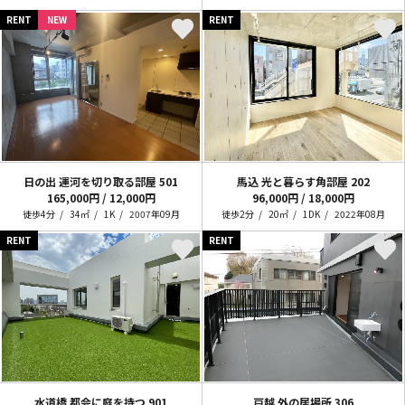
RENT
NEW
RENT
日の出 運河を切り取る部屋
501
馬込 光と暮らす角部屋
202
165,000円 / 12,000円
96,000円 / 18,000円
徒歩4分
34㎡
1K
2007年09月
徒歩2分
20㎡
1DK
2022年08月
RENT
RENT
水道橋 都会に庭を持つ
901
戸越 外の居場所
306