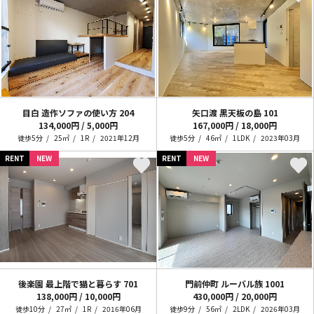
目白 造作ソファの使い方
204
矢口渡 黒天板の島
101
134,000円 / 5,000円
167,000円 / 18,000円
徒歩5分
25㎡
1R
2021年12月
徒歩5分
46㎡
1LDK
2023年03月
RENT
NEW
RENT
NEW
後楽園 最上階で猫と暮らす
701
門前仲町 ルーバル族
1001
138,000円 / 10,000円
430,000円 / 20,000円
徒歩10分
27㎡
1R
2016年06月
徒歩9分
56㎡
2LDK
2026年03月