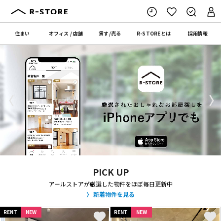
住まい
オフィス
/
店舗
貸す
/
売る
R-STORE
とは
採用情報
〈
〉
PICK UP
アールストアが厳選した物件をほぼ毎日更新中
新着物件を見る
RENT
NEW
RENT
NEW