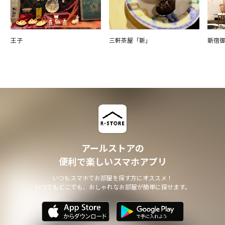
王子
三軒茶屋「新」
新宿
アールストアの
便利で楽しいスマホアプリ
いつもスマホでお部屋を探す方にオススメ！
いつでもどこでも、おしゃれなお部屋が簡単に探せます。