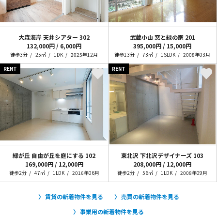
大森海岸 天井シアター
302
武蔵小山 窓と緑の家
201
132,000円 / 6,000円
395,000円 / 15,000円
徒歩3分
25㎡
1DK
2025年12月
徒歩13分
73㎡
1SLDK
2008年03月
RENT
RENT
緑が丘 自由が丘を庭にする
102
東北沢 下北沢デザイナーズ
103
169,000円 / 12,000円
208,000円 / 12,000円
徒歩2分
47㎡
1LDK
2016年06月
徒歩2分
56㎡
1LDK
2008年09月
賃貸の新着物件を見る
売買の新着物件を見る
事業用の新着物件を見る