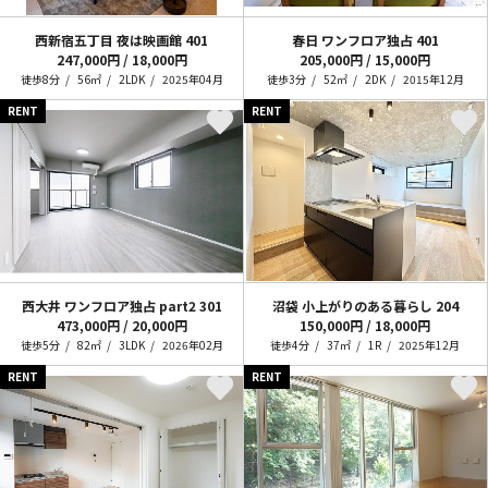
西新宿五丁目 夜は映画館
401
春日 ワンフロア独占
401
247,000円 / 18,000円
205,000円 / 15,000円
徒歩8分
56㎡
2LDK
2025年04月
徒歩3分
52㎡
2DK
2015年12月
RENT
RENT
西大井 ワンフロア独占 part2
301
沼袋 小上がりのある暮らし
204
473,000円 / 20,000円
150,000円 / 18,000円
徒歩5分
82㎡
3LDK
2026年02月
徒歩4分
37㎡
1R
2025年12月
RENT
RENT