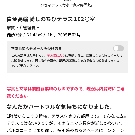
小さなテラス付きで良い雰囲気。
白金高輪 愛しのちびテラス 102号室
- /
-
家賃
管理費
徒歩7分
21.48㎡
1K
2005年03月
空室お知らせメールを受け取る
このお部屋は入居中です。
♥お気に入り
に登録すると、空室になった時にメールで
お知らせします。同じ物件の別のお部屋が空室になった場合もお知らせしますの
で、ご安心ください。
写真と文章は前回募集時のものですので、現況は内覧時にご確
認ください
なんだかハートフルな気持ちになりました。
1階だからこその特権、テラス付きのお部屋です。
そんなに広い
テラスではないのですが、そのミニマム具合が逆にかわいい。
バルコニーとはまた違う、特別感のあるスペースにテンション