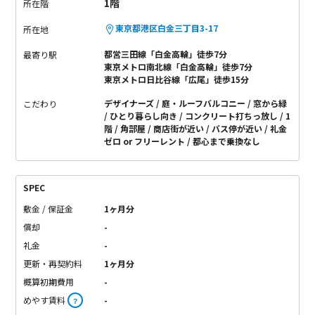
1階
所在階
東京都港区白金三丁目3-17
所在地
都営三田線「白金高輪」徒歩7分
最寄り駅
東京メトロ南北線「白金高輪」徒歩7分
東京メトロ日比谷線「広尾」徒歩15分
デザイナーズ
庭・ルーフバルコニー
窓から緑
こだわり
ひとり暮らし向き
コンクリート打ちっ放し
1
階
角部屋
商店街が近い
バス停が近い
礼金
ゼロ or フリーレント
都心まで乗換なし
SPEC
敷金 / 保証金
1ヶ月分
償却
-
礼金
-
更新・再契約料
1ヶ月分
概算初期費用
-
めやす賃料
-
？