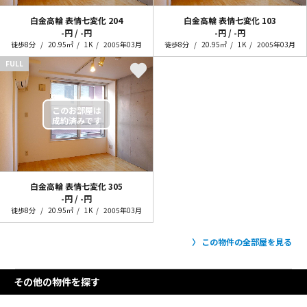
白金高輪 表情七変化
204
白金高輪 表情七変化
103
-円 / -円
-円 / -円
徒歩8分
20.95㎡
1K
2005年03月
徒歩8分
20.95㎡
1K
2005年03月
FULL
白金高輪 表情七変化
305
-円 / -円
徒歩8分
20.95㎡
1K
2005年03月
この物件の全部屋を見る
その他の物件を探す