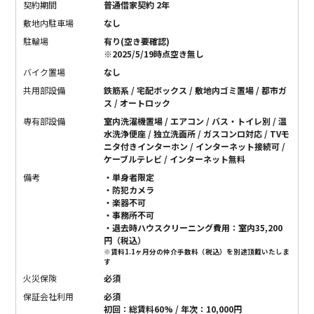
契約期間
普通借家契約 2年
敷地内駐車場
なし
駐輪場
有り(空き要確認)
※2025/5/19時点空き無し
バイク置場
なし
共用部設備
鉄筋系 / 宅配ボックス / 敷地内ゴミ置場 / 都市ガ
ス / オートロック
専有部設備
室内洗濯機置場 / エアコン / バス・トイレ別 / 温
水洗浄便座 / 独立洗面所 / ガスコンロ対応 / TVモ
ニタ付きインターホン / インターネット接続可 /
ケーブルテレビ / インターネット無料
備考
・単身者限定
・防犯カメラ
・楽器不可
・事務所不可
・退去時ハウスクリーニング費用：室内35,200
円（税込）
※賃料1.1ヶ月分の仲介手数料（税込）を別途頂戴いたしま
す
火災保険
必須
保証会社利用
必須
初回：総賃料60% / 年次：10,000円