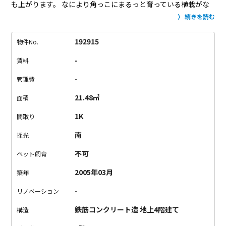
も上がります。
なにより角っこにまるっと育っている植栽がな
んとも愛らしくて、
ペットみたいに愛着が湧きそうだなとニン
続きを読む
マリしてしまいました。
一人暮らしでもこの子がいれば寂しく
ない気がする…！
愛情持って大事に育ててあげてください。
お
192915
物件No.
部屋は赤がアクセントの1Kタイプ。
収納もしっかりあって、一
-
賃料
人暮らしには十分な広さ。
ちょっとキッチンはコンパクトです
が、水回りもキレイで住みやすそうです。
白金という場所も、
-
管理費
上品な落ち着いた雰囲気でまた良し。
女性の一人暮らしにもオ
21.48㎡
面積
ススメです！
1K
間取り
南
採光
不可
ペット飼育
2005年03月
築年
-
リノベーション
鉄筋コンクリート造 地上4階建て
構造