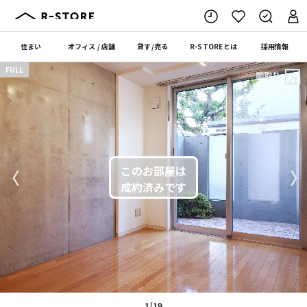
住まい
オフィス
/
店舗
貸す
/
売る
R-STORE
とは
採用情報
FULL
間取り
〈
〉
1/19