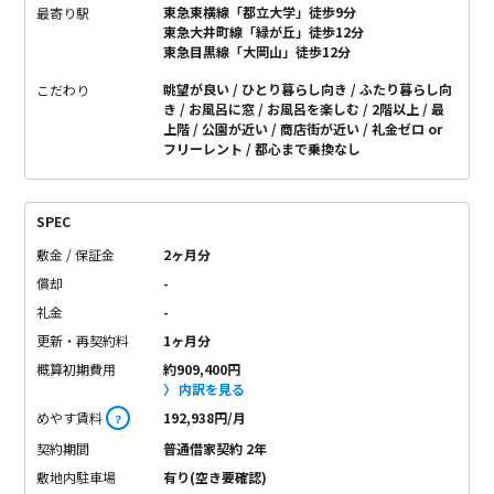
東急東横線「都立大学」徒歩9分
最寄り駅
東急大井町線「緑が丘」徒歩12分
東急目黒線「大岡山」徒歩12分
眺望が良い
ひとり暮らし向き
ふたり暮らし向
こだわり
き
お風呂に窓
お風呂を楽しむ
2階以上
最
上階
公園が近い
商店街が近い
礼金ゼロ or
フリーレント
都心まで乗換なし
SPEC
敷金 / 保証金
2ヶ月分
償却
-
礼金
-
更新・再契約料
1ヶ月分
概算初期費用
約909,400円
内訳を見る
めやす賃料
192,938円/月
？
契約期間
普通借家契約 2年
敷地内駐車場
有り(空き要確認)