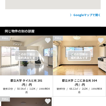
Googleマップで開く
同じ物件の別の部屋
FULL
FULL
都立大学 タイルと光
201
都立大学 ここにある光
304
-円 / -円
-円 / -円
徒歩10分
50.54㎡
1LDK
1990年04
徒歩9分
66.12㎡
2LDK
1990年04
月
月
FULL