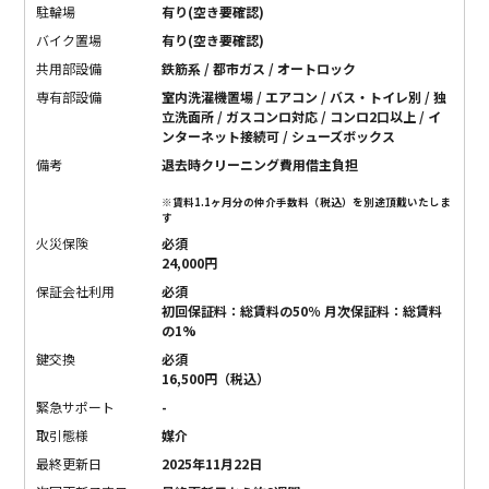
駐輪場
有り(空き要確認)
バイク置場
有り(空き要確認)
共用部設備
鉄筋系 / 都市ガス / オートロック
専有部設備
室内洗濯機置場 / エアコン / バス・トイレ別 / 独
立洗面所 / ガスコンロ対応 / コンロ2口以上 / イ
ンターネット接続可 / シューズボックス
備考
退去時クリーニング費用借主負担
※賃料1.1ヶ月分の仲介手数料（税込）を別途頂戴いたしま
す
火災保険
必須
24,000円
保証会社利用
必須
初回保証料：総賃料の50％ 月次保証料：総賃料
の1%
鍵交換
必須
16,500円（税込）
緊急サポート
-
取引態様
媒介
最終更新日
2025年11月22日