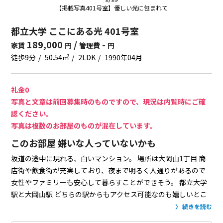
【掲載写真401号室】優しい光に包まれて
都立大学 ここにある光 401号室
189,000
/
-
家賃
円
管理費
円
徒歩9分
50.54㎡
2LDK
1990年04月
礼金0
写真と文章は前回募集時のものですので、現況は内覧時にご確
認ください。
写真は複数のお部屋のものが混在しています。
このお部屋 嫌いな人っていないかも
坂道の途中に現れる、白いマンション。
場所は大岡山1丁目
商
店街や飲食街が充実しており、夜まで明るく人通りがあるので
女性やファミリーも安心して暮らすことができそう。
都立大学
駅と大岡山駅 どちらの駅からもアクセス可能なのも嬉しいとこ
ろ。
居室は光がたっぷりと差し込んできて、気持ち良い感じ。
続きを読む
玄関を抜けた先にあるキッチンは、使い勝手良さそう。
洋室2つ