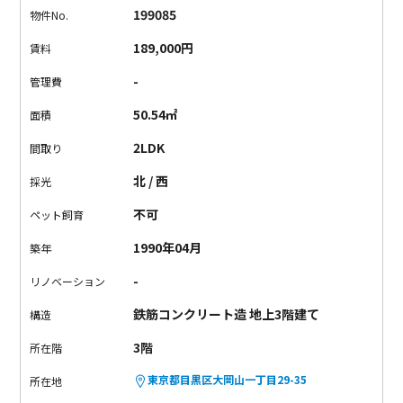
も負けていません。
うとうとしていると、気持ちよくて寝てし
199085
物件No.
まいますよ。
玄関は、たくさん収納できるシューズボックスに
189,000円
賃料
鏡まであるので、お出かけ前の最終確認もバッチリ!!
お風呂は少
し狭いと感じるかもしれませんが、それを補って余るほどの素
-
管理費
敵なお部屋だと思います。
住んだら誰かに自慢したくなる、訪
50.54㎡
面積
れたら羨ましくなる
そんなお部屋で暮らしをスタートしません
か？
2LDK
間取り
北 / 西
採光
不可
ペット飼育
1990年04月
築年
-
リノベーション
鉄筋コンクリート造 地上3階建て
構造
3階
所在階
東京都目黒区大岡山一丁目29-35
所在地