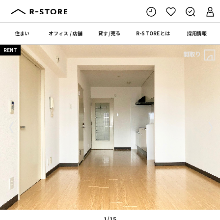
住まい
オフィス
/
店舗
貸す
/
売る
R-STORE
とは
採用情報
RENT
間取り
〈
〉
1/15