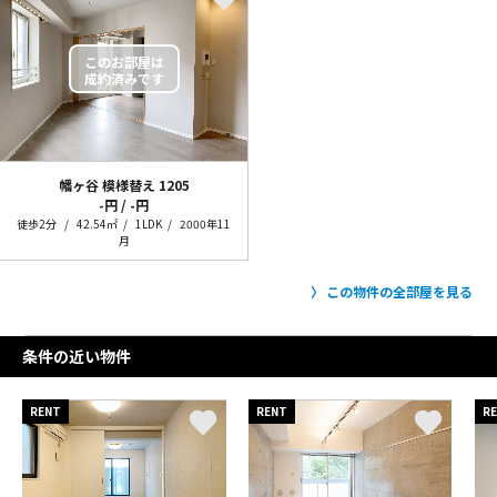
幡ヶ谷 模様替え
1205
-円 / -円
徒歩2分
42.54㎡
1LDK
2000年11
月
この物件の全部屋を見る
条件の近い物件
RENT
RENT
R