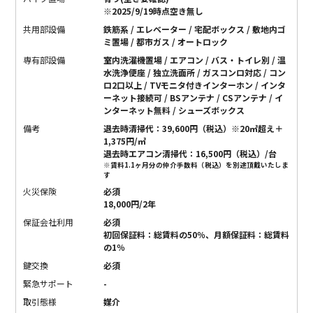
※2025/9/19時点空き無し
共用部設備
鉄筋系 / エレベーター / 宅配ボックス / 敷地内ゴ
ミ置場 / 都市ガス / オートロック
専有部設備
室内洗濯機置場 / エアコン / バス・トイレ別 / 温
水洗浄便座 / 独立洗面所 / ガスコンロ対応 / コン
ロ2口以上 / TVモニタ付きインターホン / インタ
ーネット接続可 / BSアンテナ / CSアンテナ / イ
ンターネット無料 / シューズボックス
備考
退去時清掃代：39,600円（税込）※20㎡超え＋
1,375円/㎡
退去時エアコン清掃代：16,500円（税込）/台
※賃料1.1ヶ月分の仲介手数料（税込）を別途頂戴いたしま
す
火災保険
必須
18,000円/2年
保証会社利用
必須
初回保証料：総賃料の50％、月額保証料：総賃料
の1％
鍵交換
必須
緊急サポート
-
取引態様
媒介