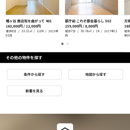
幡ヶ谷 商店街を曲がって
401
都庁前 これぞ都会暮らし
502
方
163,000円 / 12,000円
159,000円 / 8,000円
165
徒歩8分
33.31㎡
1LDK
2023年
徒歩7分
30.78㎡
1K
2017年11
徒歩
03月
月
年0
その他の物件を探す
条件から探す
地図から探す
新着を見る