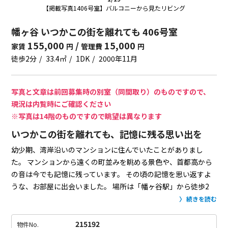
【掲載写真1406号室】バルコニーから見たリビング
幡ヶ谷 いつかこの街を離れても 406号室
155,000
/
15,000
家賃
円
管理費
円
徒歩2分
33.4㎡
1DK
2000年11月
写真と文章は前回募集時の別室（同間取り）のものですので、
現況は内覧時にご確認ください
※写真は14階のものですので眺望は異なります
いつかこの街を離れても、記憶に残る思い出を
幼少期、湾岸沿いのマンションに住んでいたことがありまし
た。
マンションから遠くの町並みを眺める景色や、首都高から
の音は今でも記憶に残っています。
その頃の記憶を思い返すよ
うな、お部屋に出会いました。
場所は「幡ヶ谷駅」から徒歩2
分。
物件1階には、24時まで営業しているスーパーが入ってい
続きを読む
ます。
深夜まで営業しているファミレスも入っているので、友
人との他愛もない思い出がここで出来そうです。
「幡ヶ谷駅」
215192
物件No.