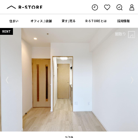
住まい
オフィス
/
店舗
貸す
/
売る
R-STORE
とは
採用情報
RENT
間取り
〈
〉
1/19