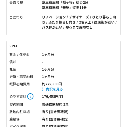
京王京王線「幡ヶ谷」徒歩2分
最寄り駅
京王京王線「笹塚」徒歩11分
リノベーション
デザイナーズ
ひとり暮らし向
こだわり
き
ふたり暮らし向き
2階以上
商店街が近い
バス停が近い
都心まで乗換なし
SPEC
敷金 / 保証金
1ヶ月分
償却
-
礼金
1ヶ月分
更新・再契約料
1ヶ月分
概算初期費用
約775,500円
内訳を見る
めやす賃料
176,458円/月
？
契約期間
普通借家契約 2年
敷地内駐車場
有り(空き要確認)
駐輪場
有り(空き要確認)
バイク置場
有り(空き要確認)