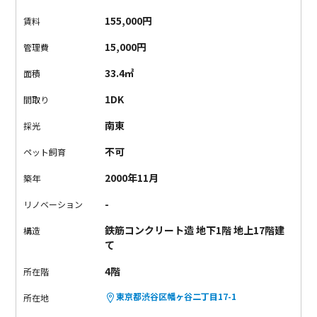
は甲州街道を挟んで、北に六号通り商店街・南に西原商店街と
155,000円
賃料
商店街も豊富です。
お気に入りのお店を見つけて、たくさん思
い出を作ってくださいね。
カーペットの内廊下を通りお部屋に
15,000円
管理費
入ると、33㎡の1DKのお部屋がお出迎え。
南東のバルコニーか
33.4㎡
面積
ら外を見れば、代々木公園の緑や遠くには東京タワーが望めま
す。
首都高の音は必須で拾いますが、ひとりの夜も音で寂しく
1DK
間取り
ない。
そんな日もあるかもしれません。
いつかこの街を離れて
南東
採光
も、記憶に残るお部屋になりそうな気がしました。
ご内覧、お
待ちしております。
不可
ペット飼育
2000年11月
築年
-
リノベーション
鉄筋コンクリート造 地下1階 地上17階建
構造
て
4階
所在階
東京都渋谷区幡ヶ谷二丁目17-1
所在地