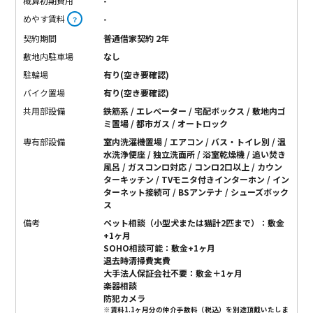
概算初期費用
-
めやす賃料
-
？
契約期間
普通借家契約 2年
敷地内駐車場
なし
駐輪場
有り(空き要確認)
バイク置場
有り(空き要確認)
共用部設備
鉄筋系 / エレベーター / 宅配ボックス / 敷地内ゴ
ミ置場 / 都市ガス / オートロック
専有部設備
室内洗濯機置場 / エアコン / バス・トイレ別 / 温
水洗浄便座 / 独立洗面所 / 浴室乾燥機 / 追い焚き
風呂 / ガスコンロ対応 / コンロ2口以上 / カウン
ターキッチン / TVモニタ付きインターホン / イン
ターネット接続可 / BSアンテナ / シューズボック
ス
備考
ペット相談（小型犬または猫計2匹まで）：敷金
+1ヶ月
SOHO相談可能：敷金+1ヶ月
退去時清掃費実費
大手法人保証会社不要：敷金＋1ヶ月
楽器相談
防犯カメラ
※賃料1.1ヶ月分の仲介手数料（税込）を別途頂戴いたしま