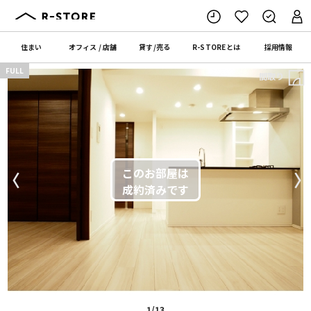
住まい
オフィス
/
店舗
貸す
/
売る
R-STORE
とは
採用情報
FULL
間取り
〈
〉
1/13