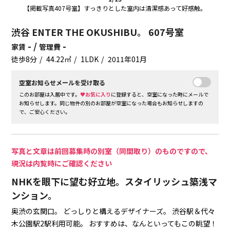
【掲載写真407号室】すっきりとした室内は清潔感あって好感触。
渋谷 ENTER THE OKUSHIBU。 607号室
- /
-
家賃
管理費
徒歩8分
44.22㎡
1LDK
2011年01月
空室お知らせメールを受け取る
このお部屋は入居中です。
♥お気に入り
に登録すると、空室になった時にメールで
お知らせします。同じ物件の別のお部屋が空室になった場合もお知らせしますの
で、ご安心ください。
写真と文章は前回募集時の別室（同間取り）のものですので、
現況は内覧時にご確認ください
NHKを眼下に望む好立地。スタイリッシュ築浅マ
ンション。
奥渋の玄関口。
どっしりと構えるデザイナーズ。
渋谷駅＆代々
木公園駅2駅利用可能。
おすすめは、なんといってもこの眺望！