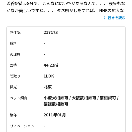
渋谷駅徒歩8分で、
こんなに広い空があるなんて、、、
夜景もな
かなか美しいですね、、、
タネ明かしをすれば、
NHKの広大な
敷地と代々木公園の目の前なんですね。
景色を遮るものは何も
続きを読む
無し！
室内も設備充分でスタイリッシュで豪華な造り。
NHKや
代々木公園を見下ろしながら、優雅な気分が味わえます。
セン
217173
物件No.
ター街から離れた奥渋の玄関口なので、
周辺環境にもガヤガヤ
-
賃料
感はあまり無く、
どちらかというと落ち着いた雰囲気です。
共
用部分の仕様もホテルのよう。
陽当たりと風通しも良いので、
-
管理費
清潔感と開放感を求める方には是非。
《注意事項》
・掲載写真
44.22㎡
面積
の眺望は、マンション上階からのものとなります。
（下階のお
部屋ですと、あまり眺望は期待出来ない場合がございます。）
1LDK
間取り
北東
採光
小型犬相談可 / 犬複数相談可 / 猫相談可 /
ペット飼育
猫複数相談可
2011年01月
築年
-
リノベーション