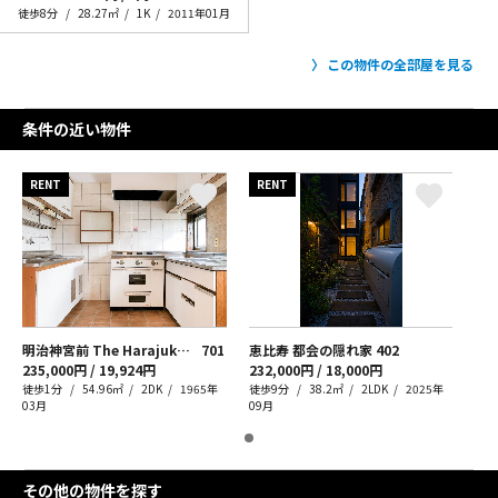
徒歩8分
28.27㎡
1K
2011年01月
この物件の全部屋を見る
条件の近い物件
RENT
RENT
明治神宮前 The Harajuku Vintage
701
恵比寿 都会の隠れ家
402
235,000円 / 19,924円
232,000円 / 18,000円
徒歩1分
54.96㎡
2DK
1965年
徒歩9分
38.2㎡
2LDK
2025年
03月
09月
その他の物件を探す