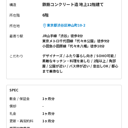
鉄筋コンクリート造 地上12階建て
構造
6階
所在階
東京都渋谷区神山町10-2
所在地
JR山手線「渋谷」徒歩8分
最寄り駅
東京メトロ千代田線「代々木公園」徒歩9分
小田急小田原線「代々木八幡」徒歩10分
デザイナーズ
ふたり暮らし向き
SOHO可能
こだわり
素敵なキッチン・料理を楽しむ
2階以上
角部
屋
公園が近い
バス停が近い
音出しOK
都心
まで乗換なし
SPEC
敷金 / 保証金
1ヶ月分
償却
-
礼金
1ヶ月分
更新・再契約料
1ヶ月分