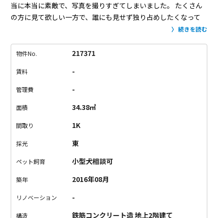
当に本当に素敵で、写真を撮りすぎてしまいました。
たくさん
の方に見て欲しい一方で、誰にも見せず独り占めしたくなって
しまう気持ちを抑えて...
心から、うっとりとする時間でした。
続きを読む
たとえば、ノブやフック、カーテンレール。中庭、集合ポス
ト。
アンティーク品や古材を用い、ディテールに至るまで、妥
217371
物件No.
協のないこだわりが詰め込まれています。
どこをとっても、画
-
賃料
になってしまう。
そんなアパートメントの中で、こちら“街角の
隠れ家” と呼びたくなるようなお部屋。
中庭を通り抜けたら、
-
管理費
専用の階段を上がって居室へと向かいます。
外国の街角にあ
34.38㎡
面積
る、隠れ家的なお店を訪ねるかのようなワクワク感。
オリジナ
ルの玄関ドアも雰囲気にぴったりです。
室内は広めのワンルー
1K
間取り
ム。
ロフトが付いていたり、サニタリースペースまでもが素敵
東
採光
で、ワクワクするポイントがたくさんです。
ダイナミック、な
のに柔らかく。
他のどんなお部屋とも違う、唯一無二な空間。
小型犬相談可
ペット飼育
映画のワンシーンのような日常が目に浮かびます。
「非日常」
2016年08月
築年
を日常にしてみませんか？
-
リノベーション
鉄筋コンクリート造 地上2階建て
構造