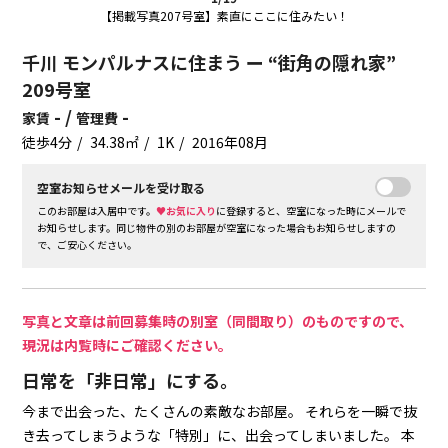
【掲載写真207号室】素直にここに住みたい！
千川 モンパルナスに住まう ー “街角の隠れ家”
209号室
- /
-
家賃
管理費
徒歩4分
34.38㎡
1K
2016年08月
空室お知らせメールを受け取る
このお部屋は入居中です。
♥お気に入り
に登録すると、空室になった時にメールで
お知らせします。同じ物件の別のお部屋が空室になった場合もお知らせしますの
で、ご安心ください。
写真と文章は前回募集時の別室（同間取り）のものですので、
現況は内覧時にご確認ください。
日常を「非日常」にする。
今まで出会った、たくさんの素敵なお部屋。
それらを一瞬で抜
き去ってしまうような「特別」に、出会ってしまいました。
本