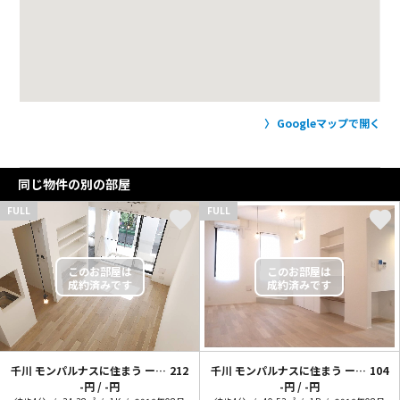
Googleマップで開く
同じ物件の別の部屋
FULL
FULL
千川 モンパルナスに住まう ー “街角の隠れ家”
212
千川 モンパルナスに住まう ー “+step”
104
-円 / -円
-円 / -円