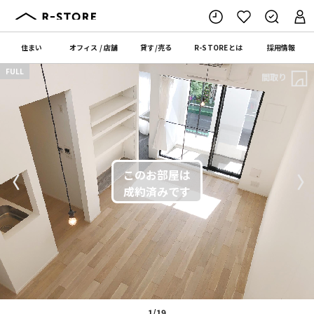
住まい
オフィス
/
店舗
貸す
/
売る
R-STORE
とは
採用情報
FULL
間取り
〈
〉
1/19