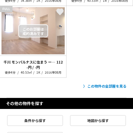
徒歩4分
34.38㎡
1K
2016年08月
徒歩4分
40.53㎡
1R
2016年08月
FULL
千川 モンパルナスに住まう ー “+step”
112
-円 / -円
徒歩4分
40.53㎡
1K
2016年08月
この物件の全部屋を見る
その他の物件を探す
条件から探す
地図から探す