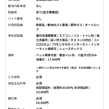
敷地内駐車場
なし
駐輪場
有り(空き要確認)
バイク置場
なし
共用部設備
鉄筋系 / 敷地内ゴミ置場 / 都市ガス / オートロッ
ク
専有部設備
室内洗濯機置場 / エアコン / バス・トイレ別 / 独
立洗面所 / 追い焚き風呂 / ガスコンロ対応 / コン
ロ2口以上 / TVモニタ付きインターホン / インタ
ーネット接続可 / シューズボックス
備考
ペット飼育可能：敷金+1ヶ月、小型犬1匹のみ
消毒代：17,600円
※賃料1.1ヶ月分の仲介手数料（税込）を別途頂戴いたしま
す
火災保険
必須
保証会社利用
必須
初回保証料：総賃料の100% 年次保証料：
10,000円
鍵交換
必須
30,800円
緊急サポート
必須