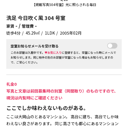
【掲載写真504号室】光に照らされる毎日
洗足 今日吹く風 304 号室
- /
-
家賃
管理費
徒歩4分
45.29㎡
1LDK
2005年02月
空室お知らせメールを受け取る
このお部屋は入居中です。
♥お気に入り
に登録すると、空室になった時にメールで
お知らせします。同じ物件の別のお部屋が空室になった場合もお知らせしますの
で、ご安心ください。
礼金0
写真と文章は前回募集時の別室（同間取り）のものですので、
現況は内覧時にご確認ください
ここでしか味わえないものがある。
ここは大岡山のとあるマンション。
高台に建ち、高台でしか味
わえない良さがあります。
同じ高さでも都心にあるマンション