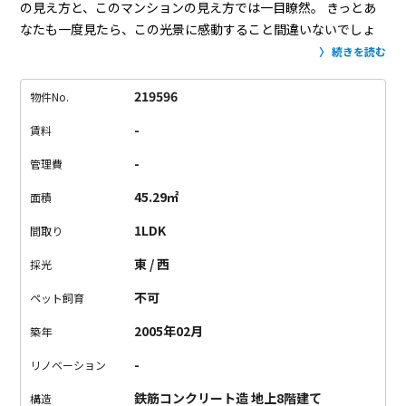
の見え方と、このマンションの見え方では一目瞭然。
きっとあ
なたも一度見たら、この光景に感動すること間違いないでしょ
う…
共用部にも風が吹き抜ける構造になっていて、爽やかな空
続きを読む
間が広がっていました。
今回募集するのは、カウンターキッチ
ンが主役の1LDK。
キッチンは奥行きもあり、ハイチェアを置け
219596
物件No.
ば食事もできる広さ。
めちゃくちゃおしゃれな生活になります
-
賃料
ね…
しかもキッチンから見える、この景色！
向かいのマンショ
ンがちょっとお邪魔ですが、隙間からの景色を楽しみましょ
-
管理費
う。
左右に窓がある寝室も、十分の明るさ。
窓際に腰掛けて本
45.29㎡
面積
を読んだり、写真を飾ったり…
ちょっとしたストレージもあり
がたい。
昼には太陽光を浴びた眩しすぎるほどの街並みを。
夜
1LDK
間取り
にはライトアップされキラキラ輝いた街並みを。
あえて、もう
東 / 西
採光
一度言います。
ここでしか味わえない良さがあります。
不可
ペット飼育
2005年02月
築年
-
リノベーション
鉄筋コンクリート造 地上8階建て
構造