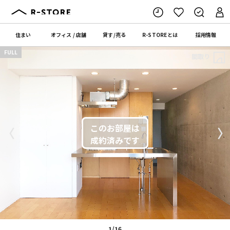
住まい
オフィス
/
店舗
貸す
/
売る
R-STORE
とは
採用情報
FULL
間取り
〈
〉
1/16