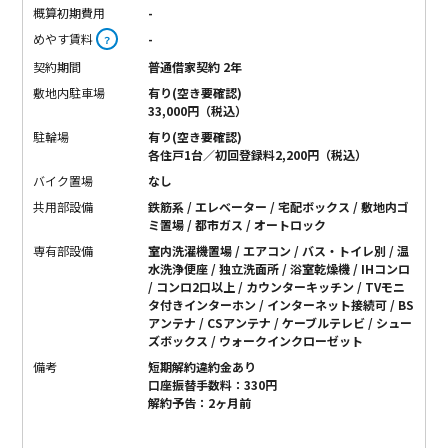
概算初期費用
-
めやす賃料
-
？
契約期間
普通借家契約 2年
敷地内駐車場
有り(空き要確認)
33,000円（税込）
駐輪場
有り(空き要確認)
各住戸1台／初回登録料2,200円（税込）
バイク置場
なし
共用部設備
鉄筋系 / エレベーター / 宅配ボックス / 敷地内ゴ
ミ置場 / 都市ガス / オートロック
専有部設備
室内洗濯機置場 / エアコン / バス・トイレ別 / 温
水洗浄便座 / 独立洗面所 / 浴室乾燥機 / IHコンロ
/ コンロ2口以上 / カウンターキッチン / TVモニ
タ付きインターホン / インターネット接続可 / BS
アンテナ / CSアンテナ / ケーブルテレビ / シュー
ズボックス / ウォークインクローゼット
備考
短期解約違約金あり
口座振替手数料：330円
解約予告：2ヶ月前