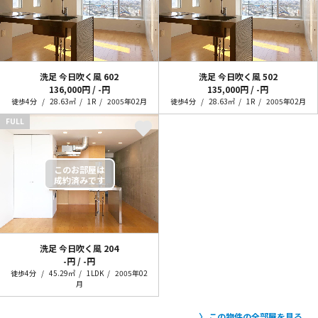
洗足 今日吹く風
602
洗足 今日吹く風
502
136,000円 / -円
135,000円 / -円
徒歩4分
28.63㎡
1R
2005年02月
徒歩4分
28.63㎡
1R
2005年02月
FULL
洗足 今日吹く風
204
-円 / -円
徒歩4分
45.29㎡
1LDK
2005年02
月
この物件の全部屋を見る