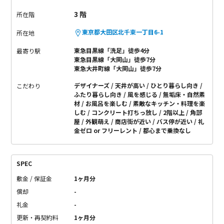
3 階
所在階
東京都大田区北千束一丁目6-1
所在地
東急目黒線「洗足」徒歩4分
最寄り駅
東急目黒線「大岡山」徒歩7分
東急大井町線「大岡山」徒歩7分
デザイナーズ
天井が高い
ひとり暮らし向き
こだわり
ふたり暮らし向き
風を感じる
無垢床・自然素
材
お風呂を楽しむ
素敵なキッチン・料理を楽
しむ
コンクリート打ちっ放し
2階以上
角部
屋
外観萌え
商店街が近い
バス停が近い
礼
金ゼロ or フリーレント
都心まで乗換なし
SPEC
敷金 / 保証金
1ヶ月分
償却
-
礼金
-
更新・再契約料
1ヶ月分