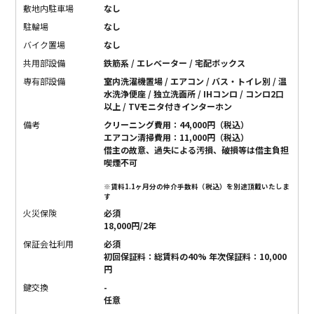
敷地内駐車場
なし
駐輪場
なし
バイク置場
なし
共用部設備
鉄筋系 / エレベーター / 宅配ボックス
専有部設備
室内洗濯機置場 / エアコン / バス・トイレ別 / 温
水洗浄便座 / 独立洗面所 / IHコンロ / コンロ2口
以上 / TVモニタ付きインターホン
備考
クリーニング費用：44,000円（税込）
エアコン清掃費用：11,000円（税込）
借主の故意、過失による汚損、破損等は借主負担
喫煙不可
※賃料1.1ヶ月分の仲介手数料（税込）を別途頂戴いたしま
す
火災保険
必須
18,000円/2年
保証会社利用
必須
初回保証料：総賃料の40% 年次保証料：10,000
円
鍵交換
-
任意