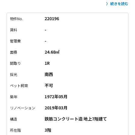
ら目黒川の桜が見える特等部屋です。
レンガ調の壁や、味のあ
続きを読む
る木材を使ったフローリング、扉、キッチン。
綺麗だけど、ヴ
ィンテージ感のある空間が2つ目の魅力。
水回りはそれぞれが独
220196
物件No.
立していて使いやすい。
リノベーション時に新規交換されてい
-
賃料
るのでキレイな状態です。
立地も室内も魅力的だけど、1つ懸念
点が。
駅から近いので電車の音が結構聞こえます。
二重サッシ
-
管理費
だけど、聞こえます。
完璧な人はいない。と言いますが、物件
24.68㎡
面積
にも言える。
魅力と懸念点を天秤にかけても、やっぱり魅力
的！
と思ってくれた方、ぜひお問い合わせお待ちしています。
1R
間取り
南西
採光
不可
ペット飼育
1972年05月
築年
2019年03月
リノベーション
鉄筋コンクリート造 地上7階建て
構造
3階
所在階