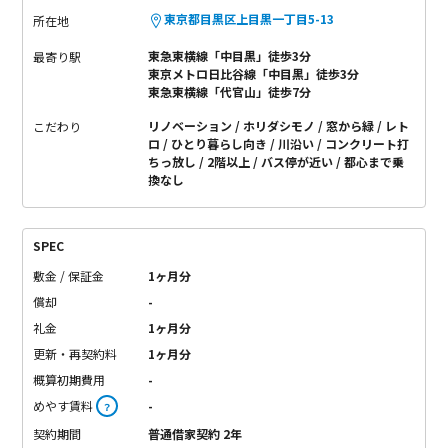
東京都目黒区上目黒一丁目5-13
所在地
東急東横線「中目黒」徒歩3分
最寄り駅
東京メトロ日比谷線「中目黒」徒歩3分
東急東横線「代官山」徒歩7分
リノベーション
ホリダシモノ
窓から緑
レト
こだわり
ロ
ひとり暮らし向き
川沿い
コンクリート打
ちっ放し
2階以上
バス停が近い
都心まで乗
換なし
SPEC
敷金 / 保証金
1ヶ月分
償却
-
礼金
1ヶ月分
更新・再契約料
1ヶ月分
概算初期費用
-
めやす賃料
-
？
契約期間
普通借家契約 2年