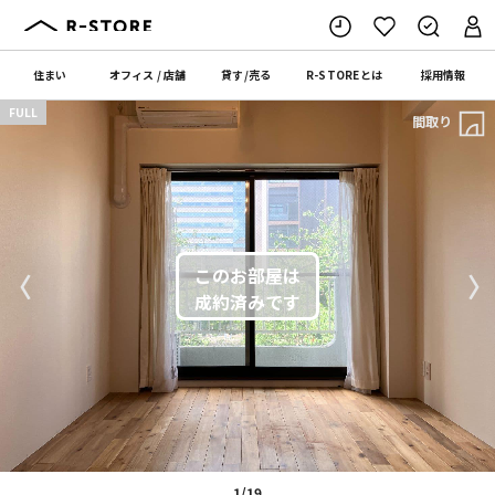
住まい
オフィス
/
店舗
貸す
/
売る
R-STORE
とは
採用情報
FULL
間取り
〈
〉
1/19