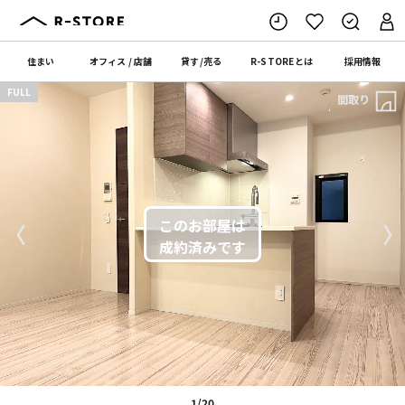
住まい
オフィス
/
店舗
貸す
/
売る
R-STORE
とは
採用情報
FULL
間取り
〈
〉
1/20