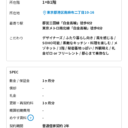
1+B1階
所在階
東京都港区南麻布二丁目10-16
所在地
都営三田線「白金高輪」徒歩6分
最寄り駅
東京メトロ南北線「白金高輪」徒歩6分
デザイナーズ
ふたり暮らし向き
風を感じる
こだわり
SOHO可能
素敵なキッチン・料理を楽しむ
メ
ゾネット
1階
秘密基地っぽい
外観萌え
礼
金ゼロ or フリーレント
都心まで乗換なし
SPEC
敷金 / 保証金
1ヶ月分
償却
-
礼金
-
更新・再契約料
1ヶ月分
概算初期費用
-
めやす賃料
-
？
契約期間
普通借家契約 2年