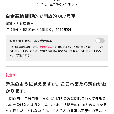
1Fと地下室のあるメゾネット
白金高輪 閉鎖的で開放的 007号室
- /
-
家賃
管理費
徒歩6分
62.01㎡
1SLDK
2012年04月
空室お知らせメールを受け取る
このお部屋は入居中です。
♥お気に入り
に登録すると、空室になった時にメールで
お知らせします。同じ物件の別のお部屋が空室になった場合もお知らせしますの
で、ご安心ください。
礼金0
矛盾のように見えますが、ここへ来たら理由がわ
かります。
「閉鎖的」
自分自身、または仲間内の殻に閉じこもって外部の
ものを受け入れようとしないさま。
「開放的」
ありのままを見
せて隠しだてをしないさま。
それぞれの言葉は正反対の意味で