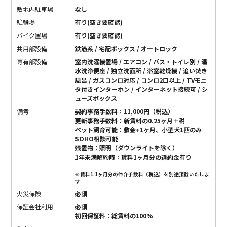
敷地内駐車場
なし
駐輪場
有り(空き要確認)
バイク置場
有り(空き要確認)
共用部設備
鉄筋系 / 宅配ボックス / オートロック
専有部設備
室内洗濯機置場 / エアコン / バス・トイレ別 / 温
水洗浄便座 / 独立洗面所 / 浴室乾燥機 / 追い焚き
風呂 / ガスコンロ対応 / コンロ2口以上 / TVモニ
タ付きインターホン / インターネット接続可 / シ
ューズボックス
備考
契約事務手数料：11,000円（税込）
更新事務手数料：新賃料の0.25ヶ月＋税
ペット飼育可能：敷金+1ヶ月、小型犬1匹のみ
SOHO相談可能
残置物：照明（ダウンライトを除く）
1年未満解約時：賃料1ヶ月分の違約金有り
※賃料1.1ヶ月分の仲介手数料（税込）を別途頂戴いたしま
す
火災保険
必須
保証会社利用
必須
初回保証料：総賃料の100%