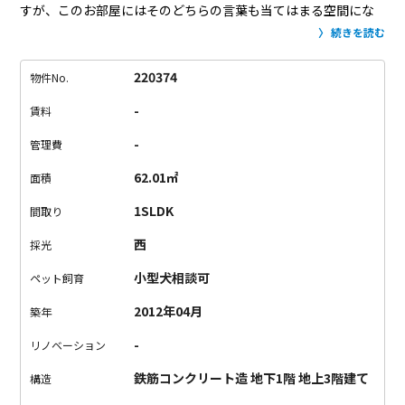
すが、このお部屋にはそのどちらの言葉も当てはまる空間にな
っています。
今回募集するのは1F～B1Fのメゾネットタイプ。
続きを読む
（2LDK）
1F部分のリビングは光を二面から取り入れ、明るく
開放的な空間に。
B1Fは寝室とサービスルームと専有のバルコ
220374
物件No.
ニー。
B1という事もあり、正直採光は望めません。
ですが、落
-
賃料
ち着いた雰囲気の場所を寝室にされたい方にはかなりオススメ
です。
グッドデザイン賞を受賞しており、外観や敷地内の美し
-
管理費
さも魅力的でした。
大通りから一本中へ入っているため、周り
62.01㎡
面積
は静かで落ち着いた住環境。
都心で静かに暮らしたい方におす
すめです。
1SLDK
間取り
西
採光
小型犬相談可
ペット飼育
2012年04月
築年
-
リノベーション
鉄筋コンクリート造 地下1階 地上3階建て
構造