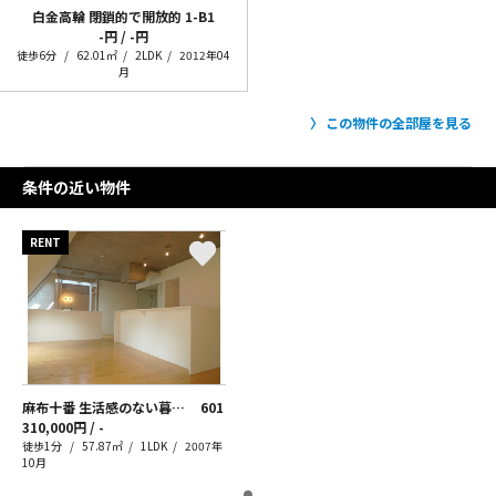
白金高輪 閉鎖的で開放的
1-B1
-円 / -円
徒歩6分
62.01㎡
2LDK
2012年04
月
この物件の全部屋を見る
条件の近い物件
RENT
麻布十番 生活感のない暮らし
601
310,000円 / -
徒歩1分
57.87㎡
1LDK
2007年
10月