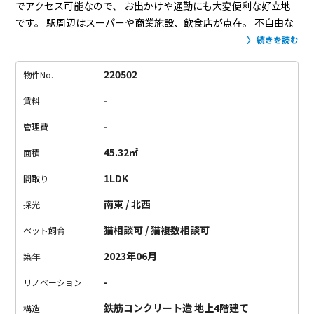
でアクセス可能なので、
お出かけや通勤にも大変便利な好立地
です。
駅周辺はスーパーや商業施設、飲食店が点在。
不自由な
く生活できる住環境は魅力の一つです。
ご紹介するのは、高田
続きを読む
馬場駅から徒歩約9分。
賑わう駅周辺からは少し離れ、落ち着い
た住宅街にあるデザイナーズ。
お部屋は、屋上付きの1LDK。
220502
物件No.
キャットウォークが設置されていて、ずっとお家にいる愛猫も
-
賃料
喜んでくれるはず。
バルコニーに挟まれた居室は、明るく開放
的。
室内設備も充実していて、快適に暮らせることは間違いな
-
管理費
さそうです。
お問い合わせお待ちしております。
45.32㎡
面積
1LDK
間取り
南東 / 北西
採光
猫相談可 / 猫複数相談可
ペット飼育
2023年06月
築年
-
リノベーション
鉄筋コンクリート造 地上4階建て
構造