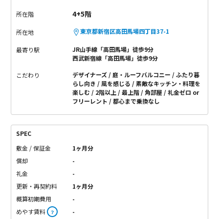
4+5階
所在階
東京都新宿区高田馬場四丁目37-1
所在地
JR山手線「高田馬場」徒歩9分
最寄り駅
西武新宿線「高田馬場」徒歩9分
デザイナーズ
庭・ルーフバルコニー
ふたり暮
こだわり
らし向き
風を感じる
素敵なキッチン・料理を
楽しむ
2階以上
最上階
角部屋
礼金ゼロ or
フリーレント
都心まで乗換なし
SPEC
敷金 / 保証金
1ヶ月分
償却
-
礼金
-
更新・再契約料
1ヶ月分
概算初期費用
-
めやす賃料
-
？