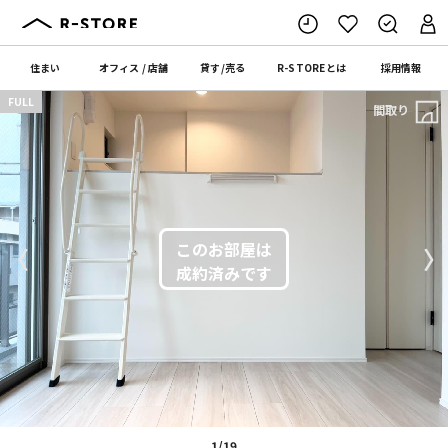
住まい
オフィス
/
店舗
貸す
/
売る
R-STORE
とは
採用情報
FULL
間取り
〈
〉
1/19