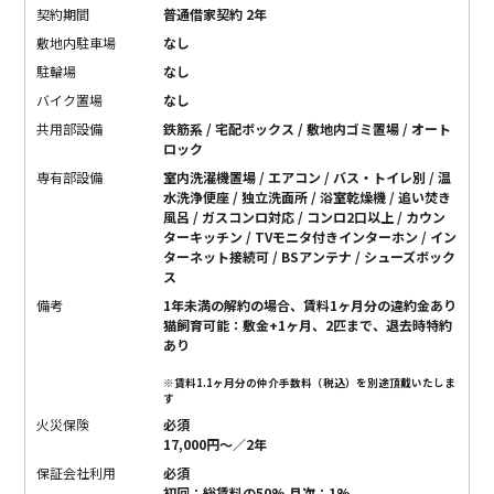
契約期間
普通借家契約 2年
敷地内駐車場
なし
駐輪場
なし
バイク置場
なし
共用部設備
鉄筋系 / 宅配ボックス / 敷地内ゴミ置場 / オート
ロック
専有部設備
室内洗濯機置場 / エアコン / バス・トイレ別 / 温
水洗浄便座 / 独立洗面所 / 浴室乾燥機 / 追い焚き
風呂 / ガスコンロ対応 / コンロ2口以上 / カウン
ターキッチン / TVモニタ付きインターホン / イン
ターネット接続可 / BSアンテナ / シューズボック
ス
備考
1年未満の解約の場合、賃料1ヶ月分の違約金あり
猫飼育可能：敷金+1ヶ月、2匹まで、退去時特約
あり
※賃料1.1ヶ月分の仲介手数料（税込）を別途頂戴いたしま
す
火災保険
必須
17,000円〜／2年
保証会社利用
必須
初回：総賃料の50% 月次：1%