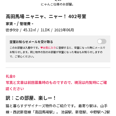
にゃんこ仕様のお部屋。
高田馬場 ニャニャ、ニャー！ 402号室
- /
-
家賃
管理費
徒歩9分
45.32㎡
1LDK
2023年06月
空室お知らせメールを受け取る
このお部屋は入居中です。
♥お気に入り
に登録すると、空室になった時にメールで
お知らせします。同じ物件の別のお部屋が空室になった場合もお知らせしますの
で、ご安心ください。
礼金0
写真と文章は前回募集時のものですので、現況は内覧時にご確
認ください
訳：この部屋、楽しー！
猫と暮らすデザイナーズ物件のご紹介です。
最寄り駅は、山手
線・西武新宿線「高田馬場駅」。
池袋駅、新宿駅、中野駅へ2駅