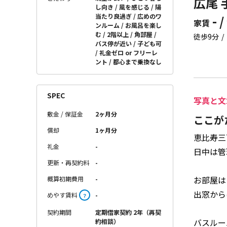
広尾 
し向き
風を感じる
陽
当たり良過ぎ
広めのワ
- /
家賃
ンルーム
お風呂を楽し
む
2階以上
角部屋
徒歩9分
バス停が近い
子ども可
礼金ゼロ or フリーレ
ント
都心まで乗換なし
SPEC
写真と文
敷金 / 保証金
2ヶ月分
ここが
償却
1ヶ月分
恵比寿三
礼金
-
日中は管
更新・再契約料
-
お部屋は
概算初期費用
-
出窓から
めやす賃料
-
？
契約期間
定期借家契約 2年（再契
バスルー
約相談）