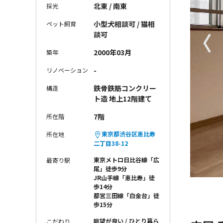
北東 / 南東
採光
小型犬相談可 / 猫相
ペット飼育
〈
談可
2000年03月
築年
-
リノベーション
鉄骨鉄筋コンクリー
構造
ト造 地上12階建て
7階
所在階
東京都渋谷区恵比寿
所在地
二丁目38-12
東京メトロ日比谷線「広
最寄り駅
尾」徒歩9分
JR山手線「恵比寿」徒
歩14分
都営三田線「白金台」徒
歩15分
眺望が良い
ひとり暮ら
こだわり