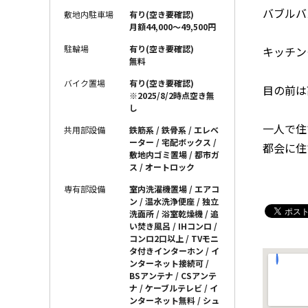
バブルバ
敷地内駐車場
有り(空き要確認)
月額44,000～49,500円
駐輪場
有り(空き要確認)
キッチン
無料
バイク置場
有り(空き要確認)
目の前は
※2025/8/2時点空き無
し
一人で住
共用部設備
鉄筋系 / 鉄骨系 / エレベ
ーター / 宅配ボックス /
都会に住
敷地内ゴミ置場 / 都市ガ
ス / オートロック
専有部設備
室内洗濯機置場 / エアコ
ン / 温水洗浄便座 / 独立
洗面所 / 浴室乾燥機 / 追
い焚き風呂 / IHコンロ /
コンロ2口以上 / TVモニ
タ付きインターホン / イ
ンターネット接続可 /
BSアンテナ / CSアンテ
ナ / ケーブルテレビ / イ
ンターネット無料 / シュ