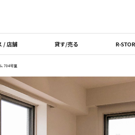
ス
/
店舗
貸す
/
売る
R-STO
 704号室