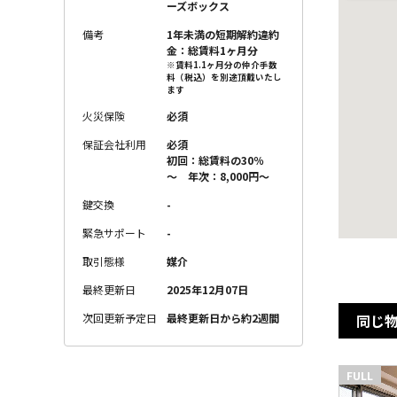
ーズボックス
備考
1年未満の短期解約違約
金：総賃料1ヶ月分
※賃料1.1ヶ月分の仲介手数
料（税込）を別途頂戴いたし
ます
火災保険
必須
保証会社利用
必須
初回：総賃料の30％
～ 年次：8,000円～
鍵交換
-
緊急サポート
-
取引態様
媒介
最終更新日
2025年12月07日
同じ
次回更新予定日
最終更新日から約2週間
FULL