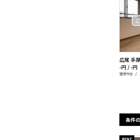
広尾 手
-円 / -円
徒歩9分
条件
RENT