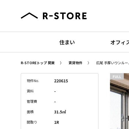
住まい
オフィ
R-STOREトップ 関東
賃貸物件
広尾 手厚いワンルーム
FULL
220615
物件No.
-
賃料
-
管理費
31.5㎡
面積
1R
間取り