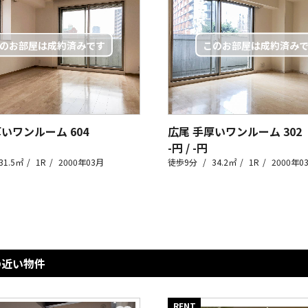
厚いワンルーム
604
広尾 手厚いワンルーム
302
-円 / -円
31.5㎡
1R
2000年03月
徒歩9分
34.2㎡
1R
2000年0
の近い物件
RENT