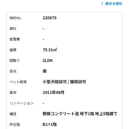
たっぷりの光を地下室に入れてくれます。
開放的な対面キッチ
続きを読む
ンには、なんと食器洗い乾燥機まで完備。
せっかくだから楽し
ちゃいましょう！
1Fには水回りと2つの洋室。
各洋室の窓から
220679
物件No.
見える緑が魅力的。癒し効果が期待できます。
一度住んだら、
-
賃料
離れがたくなりそうなお家。
ライフスタイルが変わっても長く
住み続けられそうです。
-
管理費
75.31㎡
面積
2LDK
間取り
南
採光
小型犬相談可 / 猫相談可
ペット飼育
2012年08月
築年
-
リノベーション
鉄筋コンクリート造 地下1階 地上5階建て
構造
B1+1階
所在階