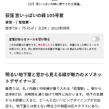
【1F】窓いっぱいの緑に癒やされる寝室。
荻窪 窓いっぱいの緑 105号室
- /
-
家賃
管理費
徒歩7分
75.31㎡
2LDK
2012年08月
空室お知らせメールを受け取る
このお部屋は入居中です。
♥お気に入り
に登録すると、空室になった時にメールで
お知らせします。同じ物件の別のお部屋が空室になった場合もお知らせしますの
で、ご安心ください。
明るい地下室と窓から見える緑が魅力のメゾネッ
トデザイナーズ
最寄りは、丸ノ内線と中央線が乗り入れる「荻窪駅」。
駅から
徒歩約7分、光明院を通り抜けて物件に向かいます。
地下の玄関
からお部屋に入ると、どーんと広いリビングダイニングがお出
迎え。
地下室とは思えない明るさの秘密は広々テラスにあり。