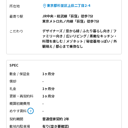
東京都杉並区上荻二丁目2-4
所在地
JR中央・総武線「荻窪」徒歩7分
最寄り駅
東京メトロ丸ノ内線「荻窪」徒歩7分
デザイナーズ
窓から緑
ふたり暮らし向き
フ
こだわり
ァミリー向き
広いリビング
素敵なキッチン・
料理を楽しむ
メゾネット
秘密基地っぽい
外
観萌え
都心まで乗換なし
SPEC
敷金 / 保証金
1ヶ月分
償却
-
礼金
1ヶ月分
更新・再契約料
1ヶ月分
概算初期費用
-
めやす賃料
-
？
契約期間
普通借家契約 2年
敷地内駐車場
有り(空き要確認)