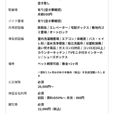
空き無し
駐輪場
有り(空き要確認)
月額300円
バイク置場
有り(空き要確認)
共用部設備
鉄筋系 / エレベーター / 宅配ボックス / 敷地内ゴ
ミ置場 / オートロック
専有部設備
室内洗濯機置場 / エアコン / 床暖房 / バス・トイ
レ別 / 温水洗浄便座 / 独立洗面所 / 浴室乾燥機 /
追い焚き風呂 / ガスコンロ対応 / コンロ2口以上 /
カウンターキッチン / TVモニタ付きインターホ
ン / シューズボックス
備考
ペット飼育可能：敷金+1ヶ月
※賃料1.1ヶ月分の仲介手数料（税込）を別途頂戴いたしま
す
火災保険
必須
20,000円〜
保証会社利用
必須
初回：賃料の50%〜 月次：800円
鍵交換
必須
22,000円（税込）