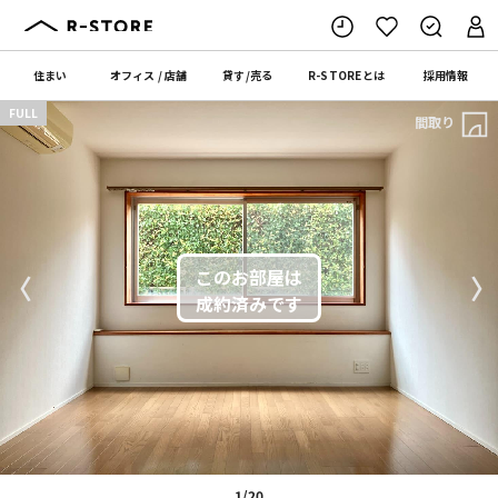
住まい
オフィス
/
店舗
貸す
/
売る
R-STORE
とは
採用情報
FULL
間取り
〈
〉
1/20