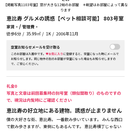
【掲載写真1103号室】窓が大きな12帖のお部屋 ＊眺望はお部屋によって異な
ります
恵比寿 グルメの誘惑【ペット相談可能】 803号室
- /
-
家賃
管理費
徒歩6分
35.99㎡
1K
2006年11月
空室お知らせメールを受け取る
このお部屋は入居中です。
♥お気に入り
に登録すると、空室になった時にメールで
お知らせします。同じ物件の別のお部屋が空室になった場合もお知らせしますの
で、ご安心ください。
礼金0
写真と文章は前回募集時の別号室（類似間取り）のものですの
で、現況は内覧時にご確認ください
恵比寿の好立地にある建物。誘惑が止まりません
僕の大好きな街、恵比寿。
一番飲み歩いています。
みんな西口
で飲み歩きますが、東側にもあるんです。
恵比寿横丁じゃない