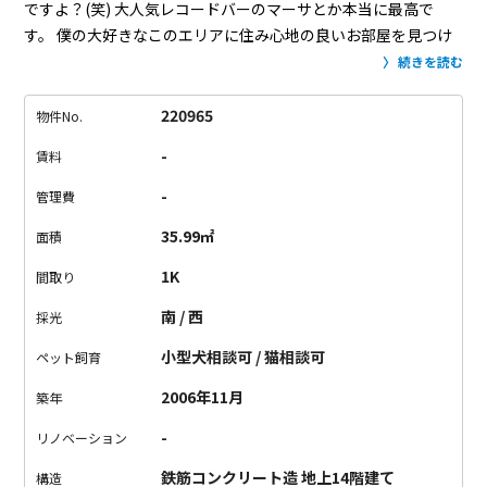
ですよ？(笑)
大人気レコードバーのマーサとか本当に最高で
す。
僕の大好きなこのエリアに住み心地の良いお部屋を見つけ
ました。
立地は本当に抜群。
飲み屋街に建っているわけではな
続きを読む
いのでご安心を。
窓の大きな、面積の大きめの1K。
一人暮らし
にピッタリ。
窓のおかげで都会のど真ん中ながら窮屈感はない
220965
物件No.
です。
管理体制もよく気持ちよく住めそうです。
駐輪場もござ
-
賃料
います！
恵比寿が大好きな人にオススメです。
-
管理費
35.99㎡
面積
1K
間取り
南 / 西
採光
小型犬相談可 / 猫相談可
ペット飼育
2006年11月
築年
-
リノベーション
鉄筋コンクリート造 地上14階建て
構造