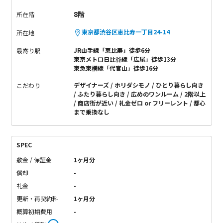
8階
所在階
東京都渋谷区恵比寿一丁目24-14
所在地
JR山手線「恵比寿」徒歩6分
最寄り駅
東京メトロ日比谷線「広尾」徒歩13分
東急東横線「代官山」徒歩16分
デザイナーズ
ホリダシモノ
ひとり暮らし向き
こだわり
ふたり暮らし向き
広めのワンルーム
2階以上
商店街が近い
礼金ゼロ or フリーレント
都心
まで乗換なし
SPEC
敷金 / 保証金
1ヶ月分
償却
-
礼金
-
更新・再契約料
1ヶ月分
概算初期費用
-