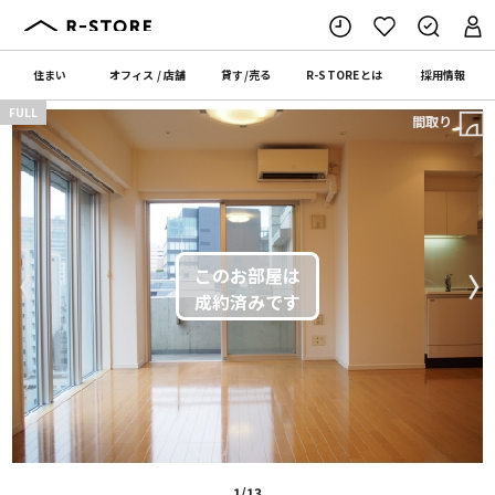
住まい
オフィス
/
店舗
貸す
/
売る
R-STORE
とは
採用情報
FULL
間取り
〈
〉
1/13