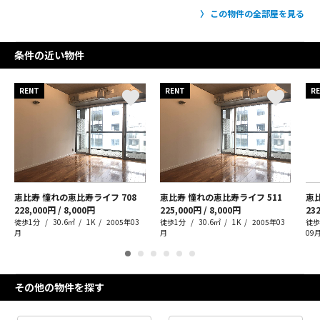
この物件の全部屋を見る
条件の近い物件
RENT
RENT
R
恵比寿 憧れの恵比寿ライフ
708
恵比寿 憧れの恵比寿ライフ
511
恵
228,000円 / 8,000円
225,000円 / 8,000円
232
徒歩1分
30.6㎡
1K
2005年03
徒歩1分
30.6㎡
1K
2005年03
徒歩
月
月
09
その他の物件を探す