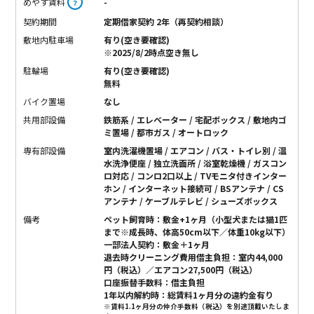
めやす賃料
-
？
契約期間
定期借家契約 2年（再契約相談）
敷地内駐車場
有り(空き要確認)
※2025/8/2時点空き無し
駐輪場
有り(空き要確認)
無料
バイク置場
なし
共用部設備
鉄筋系 / エレベーター / 宅配ボックス / 敷地内ゴ
ミ置場 / 都市ガス / オートロック
専有部設備
室内洗濯機置場 / エアコン / バス・トイレ別 / 温
水洗浄便座 / 独立洗面所 / 浴室乾燥機 / ガスコン
ロ対応 / コンロ2口以上 / TVモニタ付きインター
ホン / インターネット接続可 / BSアンテナ / CS
アンテナ / ケーブルテレビ / シューズボックス
備考
ペット飼育時：敷金+1ヶ月（小型犬または猫1匹
まで※成長時、体高50cm以下／体重10kg以下）
一部法人契約：敷金＋1ヶ月
退去時クリーニング費用借主負担：室内44,000
円（税込）／エアコン27,500円（税込）
口座振替手数料：借主負担
1年以内解約時：総賃料1ヶ月分の違約金有り
※賃料1.1ヶ月分の仲介手数料（税込）を別途頂戴いたしま