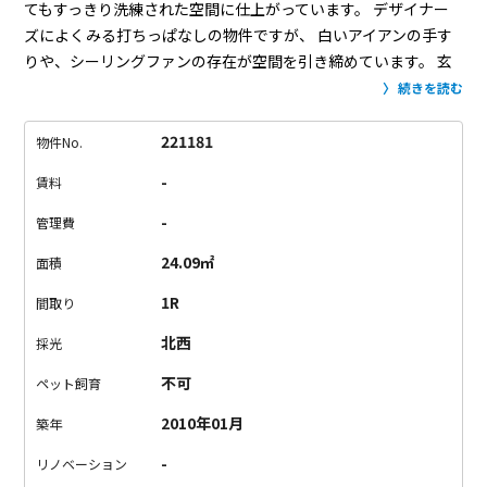
てもすっきり洗練された空間に仕上がっています。
デザイナー
ズによくみる打ちっぱなしの物件ですが、
白いアイアンの手す
りや、シーリングファンの存在が空間を引き締めています。
玄
関にはいるとすぐに現れる階段。
そこから降りていくとリビン
続きを読む
グ。
目の前の階段をちょいと上がるとロフト。
リビングは地下
ですが日当りはそこそこ確保されております。
ロフト部分を寝
221181
物件No.
室にすれば、地下のリビングも広々と使えそう！
こんなお部屋
-
賃料
に1度は住んでみたいものです。
心踊るデザイナーズで暮らして
みませんか？？
-
管理費
24.09㎡
面積
1R
間取り
北西
採光
不可
ペット飼育
2010年01月
築年
-
リノベーション