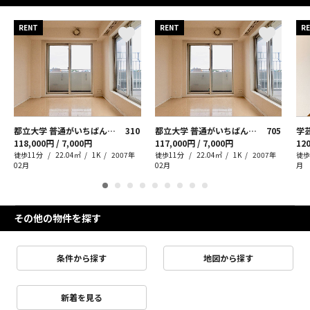
RENT
RENT
R
都立大学 普通がいちばん良いんです
310
都立大学 普通がいちばん良いんです
705
118,000円 / 7,000円
117,000円 / 7,000円
120
徒歩11分
22.04㎡
1K
2007年
徒歩11分
22.04㎡
1K
2007年
徒歩
02月
02月
月
その他の物件を探す
条件から探す
地図から探す
新着を見る