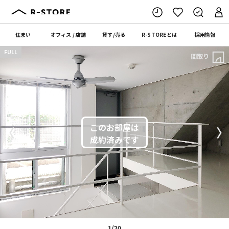
住まい
オフィス
/
店舗
貸す
/
売る
R-STORE
とは
採用情報
FULL
間取り
〈
〉
1/20