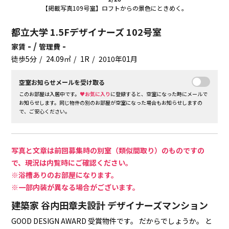
【掲載写真109号室】ロフトからの景色にときめく。
都立大学 1.5Fデザイナーズ 102号室
- /
-
家賃
管理費
徒歩5分
24.09㎡
1R
2010年01月
空室お知らせメールを受け取る
このお部屋は入居中です。
♥お気に入り
に登録すると、空室になった時にメールで
お知らせします。同じ物件の別のお部屋が空室になった場合もお知らせしますの
で、ご安心ください。
写真と文章は前回募集時の別室（類似間取り）のものですの
で、現況は内覧時にご確認ください。
※浴槽ありのお部屋になります。
※一部内装が異なる場合がございます。
建築家 谷内田章夫設計 デザイナーズマンション
GOOD DESIGN AWARD 受賞物件です。
だからでしょうか。
と