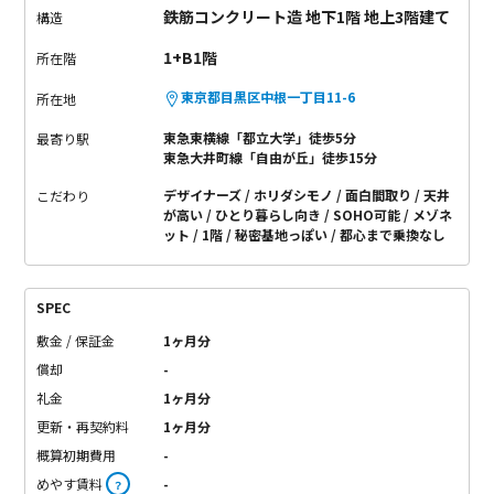
鉄筋コンクリート造 地下1階 地上3階建て
構造
1+B1階
所在階
東京都目黒区中根一丁目11-6
所在地
東急東横線「都立大学」徒歩5分
最寄り駅
東急大井町線「自由が丘」徒歩15分
デザイナーズ
ホリダシモノ
面白間取り
天井
こだわり
が高い
ひとり暮らし向き
SOHO可能
メゾネ
ット
1階
秘密基地っぽい
都心まで乗換なし
SPEC
敷金 / 保証金
1ヶ月分
償却
-
礼金
1ヶ月分
更新・再契約料
1ヶ月分
概算初期費用
-
めやす賃料
-
？