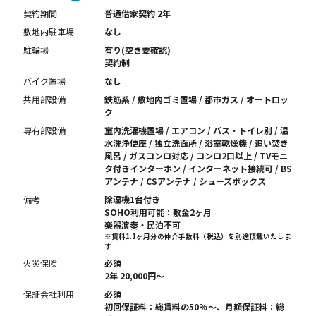
契約期間
普通借家契約 2年
敷地内駐車場
なし
駐輪場
有り(空き要確認)
契約制
バイク置場
なし
共用部設備
鉄筋系 / 敷地内ゴミ置場 / 都市ガス / オートロッ
ク
専有部設備
室内洗濯機置場 / エアコン / バス・トイレ別 / 温
水洗浄便座 / 独立洗面所 / 浴室乾燥機 / 追い焚き
風呂 / ガスコンロ対応 / コンロ2口以上 / TVモニ
タ付きインターホン / インターネット接続可 / BS
アンテナ / CSアンテナ / シューズボックス
備考
除湿機1台付き
SOHO利用可能：敷金2ヶ月
楽器演奏・民泊不可
※賃料1.1ヶ月分の仲介手数料（税込）を別途頂戴いたしま
す
火災保険
必須
2年 20,000円〜
保証会社利用
必須
初回保証料：総賃料の50%〜、月額保証料：総