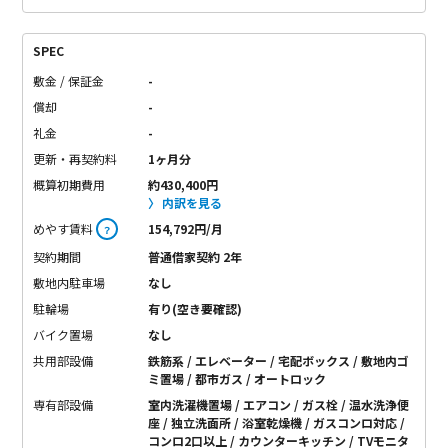
SPEC
敷金 / 保証金
-
償却
-
礼金
-
更新・再契約料
1ヶ月分
概算初期費用
約430,400円
内訳を見る
めやす賃料
154,792円/月
？
契約期間
普通借家契約 2年
敷地内駐車場
なし
駐輪場
有り(空き要確認)
バイク置場
なし
共用部設備
鉄筋系 / エレベーター / 宅配ボックス / 敷地内ゴ
ミ置場 / 都市ガス / オートロック
専有部設備
室内洗濯機置場 / エアコン / ガス栓 / 温水洗浄便
座 / 独立洗面所 / 浴室乾燥機 / ガスコンロ対応 /
コンロ2口以上 / カウンターキッチン / TVモニタ