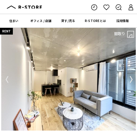
住まい
オフィス
/
店舗
貸す
/
売る
R-STORE
とは
採用情報
RENT
間取り
〈
〉