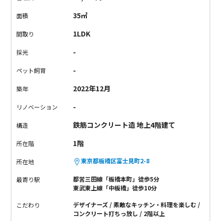
計。アイランド型キッチンは料理をしながら人と会話ができ、
35㎡
面積
リビングは家具の配置がしやすい余白があります。独立した寝
室はしっかりとプライベートを確保。ウォークインクローゼッ
1LDK
間取り
トが備わっているので、生活感をすっきり隠して暮らせます。
-
採光
素材の色合いや質感を活かしたインテリアが似合う一室。都市
での毎日を、自分らしく組み立てたい人におすすめしたい物件
-
ペット飼育
です。
2022年12月
築年
-
リノベーション
鉄筋コンクリート造 地上4階建て
構造
1階
所在階
東京都板橋区富士見町2-8
所在地
都営三田線「板橋本町」徒歩5分
最寄り駅
東武東上線「中板橋」徒歩10分
デザイナーズ
素敵なキッチン・料理を楽しむ
こだわり
コンクリート打ちっ放し
2階以上