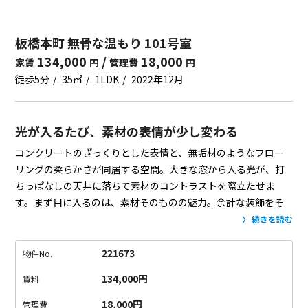
板橋本町 無骨な温もり 101号室
134,000
/
18,000
家賃
円
管理費
円
徒歩5分
35㎡
1LDK
2022年12月
光が入るたび、素材の表情が少し変わる
コンクリートのざっくりとした表情と、無垢材のようなフロー
リングの柔らかさが同居する空間。大きな窓から入る光が、打
ちっぱなしの天井に落ちて素材のコントラストを際立たせま
す。まず目に入るのは、素材そのものの魅力。余計な装飾をそ
ぎ落とした無骨さが、暮らしの道具や家具を自然と引き立てま
続きを読む
す。
建物は通りに馴染むモダンな佇まい。最寄りの板橋本町駅
から歩ける距離で、通勤や外出も気軽です。帰り道にコンビニ
221673
物件No.
が点在し、少し足を伸ばせばスーパーで週末の買い出しもスム
134,000円
賃料
ーズ。近隣の富士見公園は散歩や気分転換にちょうどいい緑の
スポットです。
室内はシンプルながら使い勝手に配慮された設
18,000円
管理費