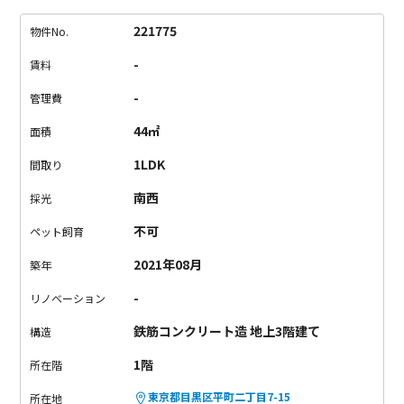
ンターキッチンはリビングとの一体感があり、家具のレイアウ
トもしやすい間取りです。照明の向きを変えるだけで部屋の印
221775
物件No.
象が変わるので、暮らしに合わせて空間を演出する楽しみがあ
-
賃料
ります。
洋室はゆとりのある広さがあり、大きな窓から自然光
が入る明るい空間。収納もしっかり確保されているため、室内
-
管理費
をすっきり保ちやすいのもポイントです。黒と白でまとめられ
44㎡
面積
た水まわりも、空間全体のデザインと統一感があります。
最寄
りは東急東横線・都立大学駅。渋谷や横浜へアクセスしやす
1LDK
間取り
く、駅周辺にはスーパーやコンビニ、飲食店も揃っています。
南西
採光
落ち着いた住宅街でありながら生活利便性も高く、都立大学ら
しい暮らしやすさを感じられる立地です。
ダクトレールやスポ
不可
ペット飼育
ットライトが空間のアクセントになったデザイナーズ。照明ま
2021年08月
築年
で含めて住まいを楽しみたい方におすすめの一室です。
-
リノベーション
鉄筋コンクリート造 地上3階建て
構造
1階
所在階
東京都目黒区平町二丁目7-15
所在地