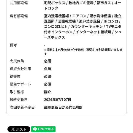
共用部設備
宅配ボックス / 敷地内ゴミ置場 / 都市ガス / オー
トロック
専有部設備
室内洗濯機置場 / エアコン / 温水洗浄便座 / 独立
洗面所 / 浴室乾燥機 / 追い焚き風呂 / IHコンロ /
コンロ2口以上 / カウンターキッチン / TVモニタ
付きインターホン / インターネット接続可 / シュ
ーズボックス
備考
-
※賃料1.1ヶ月分の仲介手数料（税込）を別途頂戴いたしま
す
火災保険
必須
保証会社利用
必須
鍵交換
必須
緊急サポート
必須
取引態様
媒介
最終更新日
2026年07月07日
次回更新予定日
最終更新日から約2週間