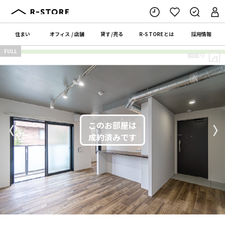
住まい
オフィス
/
店舗
貸す
/
売る
R-STORE
とは
採用情報
FULL
間取り
〈
〉