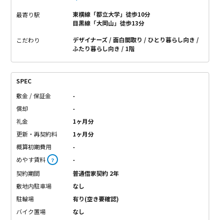
東横線「都立大学」徒歩10分
最寄り駅
目黒線「大岡山」徒歩13分
デザイナーズ
面白間取り
ひとり暮らし向き
こだわり
ふたり暮らし向き
1階
SPEC
敷金 / 保証金
-
償却
-
礼金
1ヶ月分
更新・再契約料
1ヶ月分
概算初期費用
-
めやす賃料
-
？
契約期間
普通借家契約 2年
敷地内駐車場
なし
駐輪場
有り(空き要確認)
バイク置場
なし