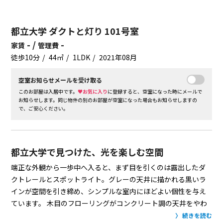
都立大学 ダクトと灯り 101号室
- /
-
家賃
管理費
徒歩10分
44㎡
1LDK
2021年08月
空室お知らせメールを受け取る
このお部屋は入居中です。
♥お気に入り
に登録すると、空室になった時にメールで
お知らせします。同じ物件の別のお部屋が空室になった場合もお知らせしますの
で、ご安心ください。
都立大学で見つけた、光を楽しむ空間
端正な外観から一歩中へ入ると、まず目を引くのは露出したダ
クトレールとスポットライト。グレーの天井に描かれる黒いラ
インが空間を引き締め、シンプルな室内にほどよい個性を与え
ています。
木目のフローリングがコンクリート調の天井をやわ
らかく受け止め、無機質になりすぎないバランスも魅力。カウ
続きを読む