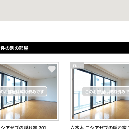
物件の別の部屋
FULL
ニシアザブの隠れ家
201
六本木 ニシアザブの隠れ家