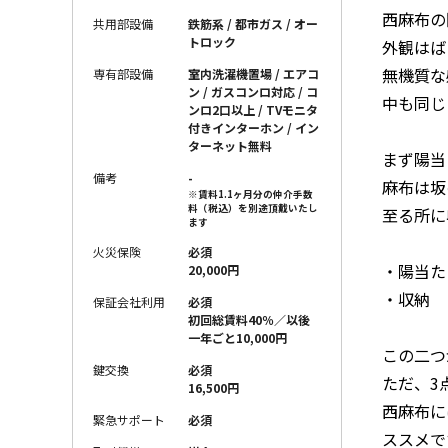
西麻布の
共用部設備
鉄筋系 / 都市ガス / オー
トロック
外観はば
無機質な
専有部設備
室内洗濯機置場 / エアコ
ン / ガスコンロ対応 / コ
中も同じ
ンロ2口以上 / TVモニタ
付きインターホン / イン
ターネット無料
まず陽当
備考
-
麻布は坂
※賃料1.1ヶ月分の仲介手数
料（税込）を別途頂戴いたし
至る所に
ます
火災保険
必須
・陽当た
20,000円
・収納
保証会社利用
必須
初回総賃料40％／以後
一年ごと10,000円
この二つ
鍵交換
必須
ただ、3
16,500円
西麻布に
緊急サポート
必須
ススメで