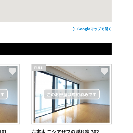
Googleマップで開く
FULL
101
六本木 ニシアザブの隠れ家
302