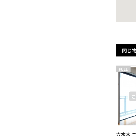
同じ
FULL
六本木 