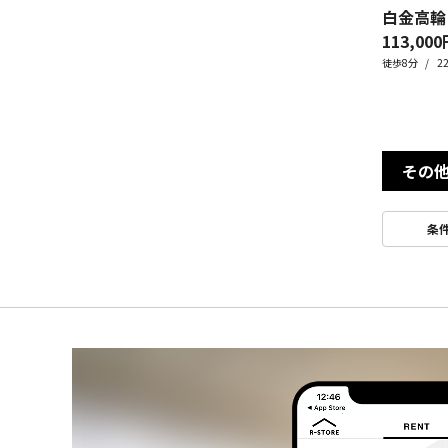
113,000
徒歩8分
2
その
条