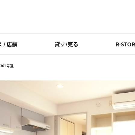
ス
/
店舗
貸す
/
売る
R-STO
301号室