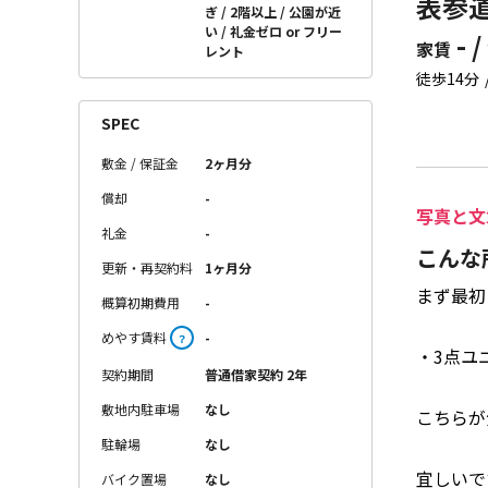
表参道
ぎ
2階以上
公園が近
い
礼金ゼロ or フリー
- /
家賃
レント
徒歩14分
SPEC
敷金 / 保証金
2ヶ月分
償却
-
写真と文
礼金
-
こんな
更新・再契約料
1ヶ月分
まず最初
概算初期費用
-
めやす賃料
-
？
・3点ユ
契約期間
普通借家契約 2年
敷地内駐車場
なし
こちらが
駐輪場
なし
宜しいで
バイク置場
なし