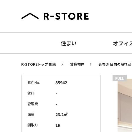
住まい
オフィ
R-STOREトップ 関東
賃貸物件
表参道 日向の隠れ家 
FULL
85942
物件No.
-
賃料
-
管理費
23.2㎡
面積
1R
間取り