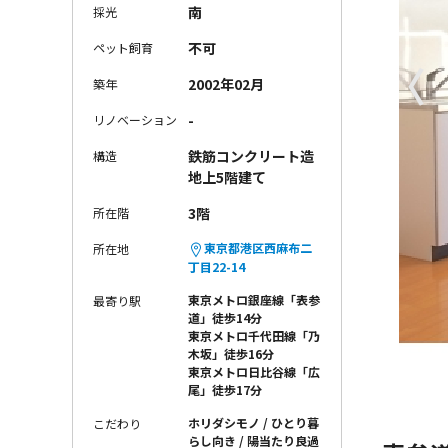
南
採光
不可
ペット飼育
〈
2002年02月
築年
-
リノベーション
鉄筋コンクリート造
構造
地上5階建て
3階
所在階
東京都港区西麻布二
所在地
丁目22-14
東京メトロ銀座線「表参
最寄り駅
道」徒歩14分
東京メトロ千代田線「乃
木坂」徒歩16分
東京メトロ日比谷線「広
尾」徒歩17分
ホリダシモノ
ひとり暮
こだわり
らし向き
陽当たり良過