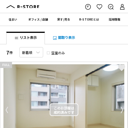
住まい
オフィス
/
店舗
貸す
/
売る
R-STORE
とは
採用情報
リスト表示
間取り表示
7
件
空室のみ
FULL
〈
〉