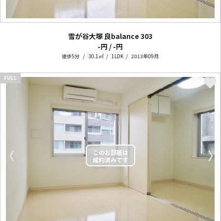
雪が谷大塚 良balance
303
-円 / -円
徒歩5分
30.1㎡
1LDK
2013年09月
FULL
〈
〉