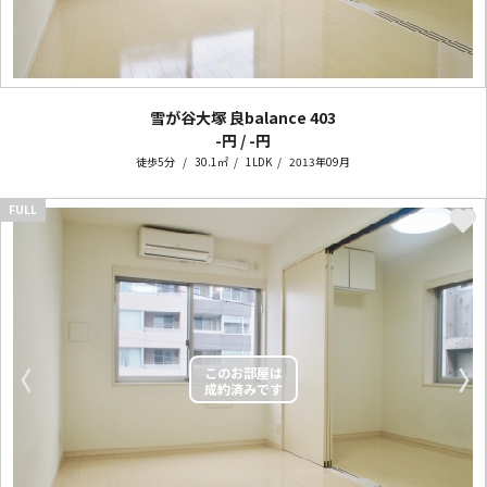
雪が谷大塚 良balance
403
-円 / -円
徒歩5分
30.1㎡
1LDK
2013年09月
FULL
〈
〉