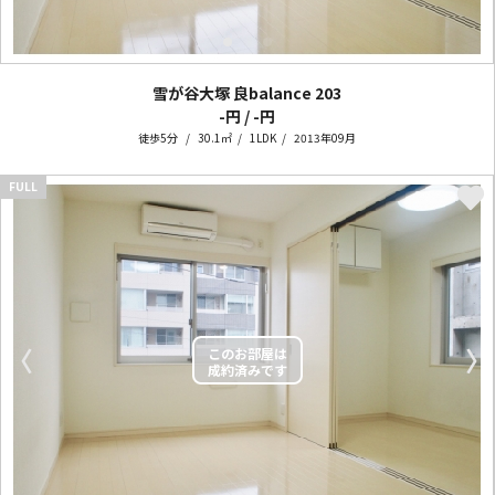
雪が谷大塚 良balance
203
-円 / -円
徒歩5分
30.1㎡
1LDK
2013年09月
FULL
〈
〉