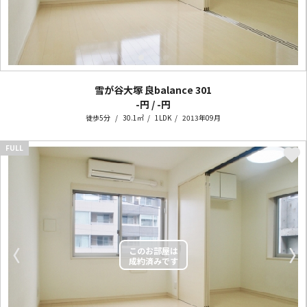
雪が谷大塚 良balance
301
-円 / -円
徒歩5分
30.1㎡
1LDK
2013年09月
FULL
〈
〉