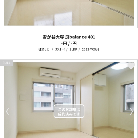
雪が谷大塚 良balance
401
-円 / -円
徒歩5分
30.1㎡
1LDK
2013年09月
FULL
〈
〉