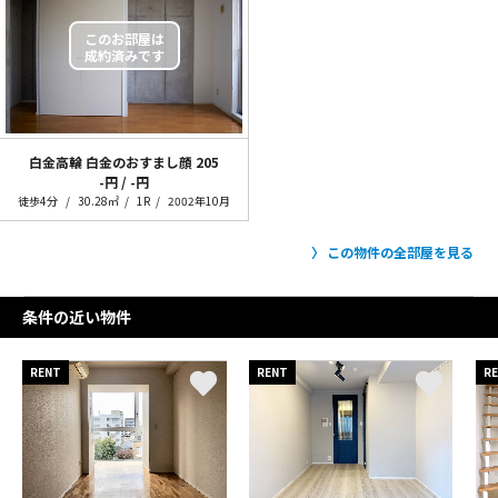
白金高輪 白金のおすまし顔
205
-円 / -円
徒歩4分
30.28㎡
1R
2002年10月
この物件の全部屋を見る
条件の近い物件
RENT
RENT
R