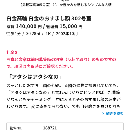
【掲載写真305号室】どこか温かみを感じるシンプルな内装
白金高輪 白金のおすまし顔 302号室
140,000
/
15,000
家賃
円
管理費
円
徒歩4分
30.28㎡
1R
2002年10月
礼金0
写真と文章は前回募集時の別室（反転間取り）のものですの
で、現況は内覧時にご確認ください。
「アタシはアタシなの」
スッとしたおすまし顔の外観。
両隣の建物に挟まれていても、
「アタシはアタシなの」と言わんばかりにピンと伸ばした背筋
がなんともチャーミング。
中に入るとそのおすまし顔の理由が
わかります。
変に奇をてらわない、でも自分磨きを怠けたりも
しない。
それぞれの設備がしっかりと自分を持ってる。
どこか
続きを読む
温かさを感じる優しく洗練された内装。
無機質なコンクリート
と有機的なフローリング。
この2つって逆の性質なのになんで相
188721
物件No.