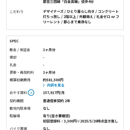
都営三田線「白金高輪」徒歩4分
デザイナーズ
ひとり暮らし向き
コンクリート
こだわり
打ちっ放し
2階以上
外観萌え
礼金ゼロ or フ
リーレント
都心まで乗換なし
SPEC
敷金 / 保証金
1ヶ月分
償却
-
礼金
-
更新・再契約料
1ヶ月分
概算初期費用
約581,500円
内訳を見る
めやす賃料
157,917円/月
？
契約期間
普通借家契約 2年
敷地内駐車場
なし
駐輪場
有り(空き要確認)
初回登録料：3,300円※2025/5/20時点空き無し
バイク置場
なし