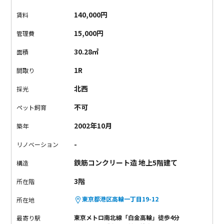
性いいんでしょうね。
そういえば仲のいい友達を思い浮かべる
140,000円
賃料
と自分と正反対の性格をしてたりします。そういうことなのか
な。
水回りや収納もちゃんと機能的。
とくに収納は大きめのス
15,000円
管理費
ペースをお部屋と廊下部分の2つに完備。
とりあえず荷物の置場
30.28㎡
面積
には困らなさそうですね。
立地は白金エリア。
近くには交通量
の多い大通りがあるけれど、ここはなんだか静かな印象。
この
1R
間取り
辺りって、なんだか独特な雰囲気があって面白いところですよ
北西
採光
ね。
ここに住む人はどんな人だろう。
でも、きっとだれが住ん
でも大丈夫。
そんな安心感を感じてみてください。
不可
ペット飼育
2002年10月
築年
-
リノベーション
鉄筋コンクリート造 地上5階建て
構造
3階
所在階
東京都港区高輪一丁目19-12
所在地
東京メトロ南北線「白金高輪」徒歩4分
最寄り駅