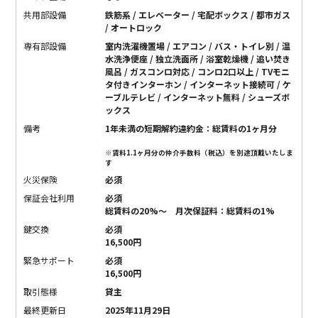
共用部設備
鉄筋系 / エレベーター / 宅配ボックス / 都市ガス
/ オートロック
専有部設備
室内洗濯機置場 / エアコン / バス・トイレ別 / 温
水洗浄便座 / 独立洗面所 / 浴室乾燥機 / 追い焚き
風呂 / ガスコンロ対応 / コンロ2口以上 / TVモニ
タ付きインターホン / インターネット接続可 / ケ
ーブルテレビ / インターネット無料 / シューズボ
ックス
備考
1年未満の短期解約違約金：総賃料の1ヶ月分
※賃料1.1ヶ月分の仲介手数料（税込）を別途頂戴いたしま
す
火災保険
必須
保証会社利用
必須
総賃料の20%〜 月次保証料：総賃料の1%
鍵交換
必須
16,500円
緊急サポート
必須
16,500円
取引態様
貸主
最終更新日
2025年11月29日