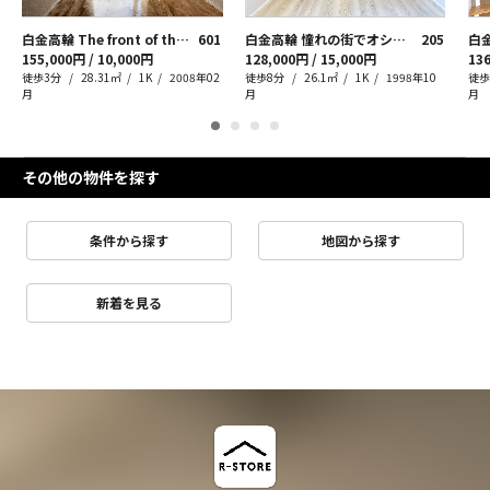
白金高輪 The front of the PARK
601
白金高輪 憧れの街でオシャレに暮らす
205
155,000円 / 10,000円
128,000円 / 15,000円
136
徒歩3分
28.31㎡
1K
2008年02
徒歩8分
26.1㎡
1K
1998年10
徒歩
月
月
月
その他の物件を探す
条件から探す
地図から探す
新着を見る