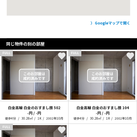
Googleマップで開く
同じ物件の別の部屋
FULL
FULL
白金高輪 白金のおすまし顔
502
白金高輪 白金のおすまし顔
104
-円 / -円
-円 / -円
徒歩4分
30.28㎡
1K
2002年10月
徒歩4分
30.28㎡
1R
2002年10月
FULL