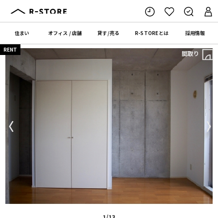
住まい
オフィス
/
店舗
貸す
/
売る
R-STORE
とは
採用情報
RENT
間取り
〈
〉
1/13