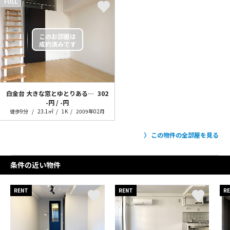
FULL
白金台 大きな窓とゆとりある暮らし
302
-円 / -円
徒歩9分
23.1㎡
1K
2009年02月
この物件の全部屋を見る
条件の近い物件
RENT
RENT
R