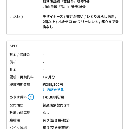
都営浅草線「高輪台」徒歩7分
JR山手線「品川」徒歩16分
デザイナーズ
天井が高い
ひとり暮らし向き
こだわり
2階以上
礼金ゼロ or フリーレント
都心まで乗
換なし
SPEC
敷金 / 保証金
-
償却
-
礼金
-
更新・再契約料
1ヶ月分
概算初期費用
約399,100円
内訳を見る
めやす賃料
145,833円/月
？
契約期間
普通借家契約 2年
敷地内駐車場
なし
駐輪場
有り(空き要確認)
バイク置場
有り(空き要確認)