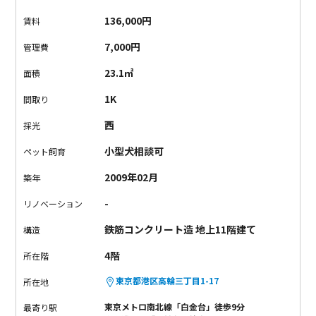
タイプなので、上り下りもしやすく、
ハシゴが苦手な方でも安
136,000円
賃料
心ですね。
都心でのお一人暮らしに、いかがでしょうか？
7,000円
管理費
23.1㎡
面積
1K
間取り
西
採光
小型犬相談可
ペット飼育
2009年02月
築年
-
リノベーション
鉄筋コンクリート造 地上11階建て
構造
4階
所在階
東京都港区高輪三丁目1-17
所在地
東京メトロ南北線「白金台」徒歩9分
最寄り駅