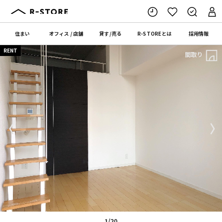
住まい
オフィス
/
店舗
貸す
/
売る
R-STORE
とは
採用情報
RENT
間取り
〈
〉
1/20