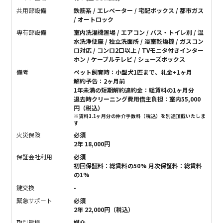
共用部設備
鉄筋系 / エレベーター / 宅配ボックス / 都市ガス
/ オートロック
専有部設備
室内洗濯機置場 / エアコン / バス・トイレ別 / 温
水洗浄便座 / 独立洗面所 / 浴室乾燥機 / ガスコン
ロ対応 / コンロ2口以上 / TVモニタ付きインター
ホン / ケーブルテレビ / シューズボックス
備考
ペット飼育時：小型犬1匹まで、礼金+1ヶ月
解約予告：2ヶ月前
1年未満の短期解約違約金：総賃料の1ヶ月分
退去時クリーニング費用借主負担：室内55,000
円（税込）
※賃料1.1ヶ月分の仲介手数料（税込）を別途頂戴いたしま
す
火災保険
必須
2年 18,000円
保証会社利用
必須
初回保証料：総賃料の50% 月次保証料：総賃料
の1%
鍵交換
-
緊急サポート
必須
2年 22,000円（税込）
取引態様
媒介