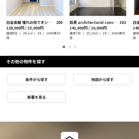
白金高輪 憧れの街でオシャレに暮らす
205
目黒 architectural concrete
302
白
128,000円 / 15,000円
141,000円 / 10,000円
140
徒歩8分
26.1㎡
1K
1998年10
徒歩7分
25.23㎡
1R
2006年01
徒歩
月
月
月
その他の物件を探す
条件から探す
地図から探す
新着を見る