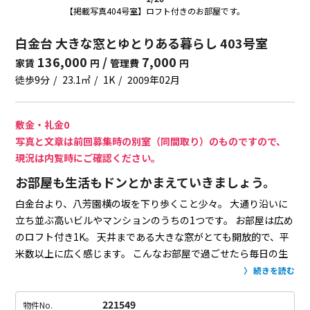
【掲載写真404号室】ロフト付きのお部屋です。
白金台 大きな窓とゆとりある暮らし 403号室
136,000
/
7,000
家賃
円
管理費
円
徒歩9分
23.1㎡
1K
2009年02月
敷金・礼金0
写真と文章は前回募集時の別室（同間取り）のものですので、
現況は内覧時にご確認ください。
お部屋も生活もドンとかまえていきましょう。
白金台より、八芳園横の坂を下り歩くこと少々。
大通り沿いに
立ち並ぶ高いビルやマンションのうちの1つです。
お部屋は広め
のロフト付き1K。
天井まである大きな窓がとても開放的で、平
米数以上に広く感じます。
こんなお部屋で過ごせたら毎日の生
活にもゆとりが生まれそう。
居室はフローリングですが、ロフ
続きを読む
トはカーペット敷。
ロフトにベッドマットレスを置いて、下の
居室はリビングにするのが良いかな。
ロフトへは階段であがる
221549
物件No.