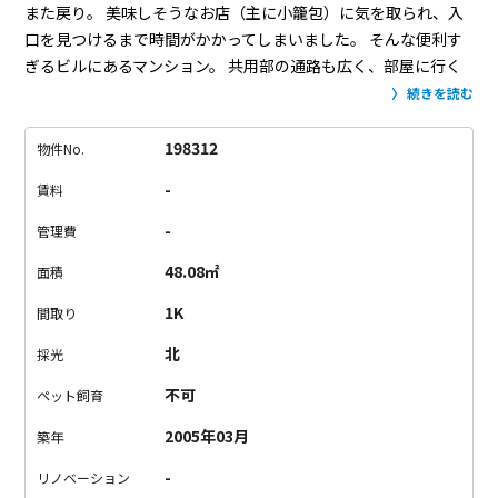
また戻り。
美味しそうなお店（主に小籠包）に気を取られ、入
口を見つけるまで時間がかかってしまいました。
そんな便利す
ぎるビルにあるマンション。
共用部の通路も広く、部屋に行く
までも贅沢な作り。
「駅近＝密集＝せせこま」なイメージとは
続きを読む
無縁です。
どのお部屋も内覧前にお申し込みが入ってしまうほ
どの人気物件。
そんな物件は中々空く事がなく、漸く中に入る
198312
物件No.
事ができました。
このお部屋は広めのワンルーム。
間接照明が
-
賃料
印象的なお部屋で、コンクリートの壁を照らしています。
可動
式の収納はたっぷりの大容量、隠したいものは中へ。
生活感の
-
管理費
ない室内を演出出来そうです。
おまけに恵比寿は徒歩1分、とい
48.08㎡
面積
う事で、正真正銘のセレブ生活を是非どうぞ。
かなり競争率の
高い物件ですので、お問い合わせはお早めに。
1K
間取り
北
採光
不可
ペット飼育
2005年03月
築年
-
リノベーション