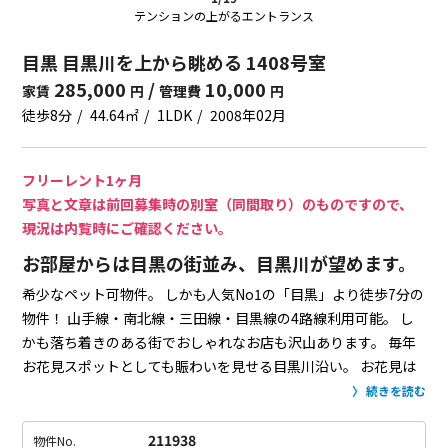
テンションの上がるエントランス
目黒 目黒川を上から眺める 1408号室
285,000
/
10,000
家賃
円
管理費
円
徒歩8分
44.64㎡
1LDK
2008年02月
フリーレント1ヶ月
写真と文章は前回募集時の別室（同間取り）のものですので、
現況は内覧時にご確認ください。
お部屋からは目黒の街並み、目黒川が望めます。
希少なペット可物件。
しかも人気No1の「目黒」より徒歩7分の
物件！
山手線・南北線・三田線・目黒線の4路線利用可能。
し
かも落ち着きのある街でおしゃれなお店も沢山あります。
毎年
お花見スポットとしても賑わいを見せる目黒川沿い。
お花見は
したいけど人混みは…。
と思っている、そんなあなたにこそコ
続きを読む
コで楽しんでほしい。
なんといってもここからは目黒川が望め
る広いバルコニーがあるんですから。
チェアと小さなテーブル
211938
物件No.