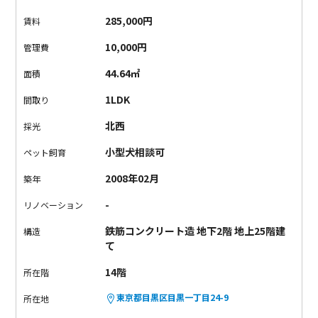
を置いて、美味しいご飯とお酒を用意し、お部屋で人混みを気
285,000円
賃料
にすることなくお花見ができますよ。
ちょっと季節はすぎてし
まいましたが、来年からお部屋でお花見を楽しみませんか？
10,000円
管理費
44.64㎡
面積
1LDK
間取り
北西
採光
小型犬相談可
ペット飼育
2008年02月
築年
-
リノベーション
鉄筋コンクリート造 地下2階 地上25階建
構造
て
14階
所在階
東京都目黒区目黒一丁目24-9
所在地