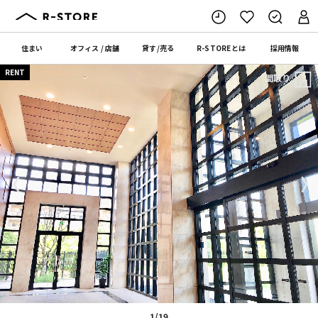
住まい
オフィス
/
店舗
貸す
/
売る
R-STORE
とは
採用情報
RENT
間取り
〈
〉
1/19