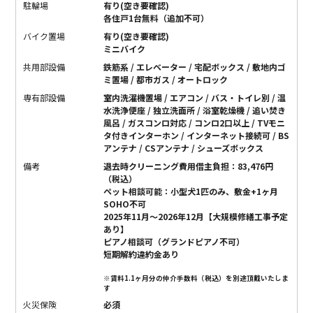
駐輪場
有り(空き要確認)
各住戸1台無料（追加不可）
バイク置場
有り(空き要確認)
ミニバイク
共用部設備
鉄筋系 / エレベーター / 宅配ボックス / 敷地内ゴ
ミ置場 / 都市ガス / オートロック
専有部設備
室内洗濯機置場 / エアコン / バス・トイレ別 / 温
水洗浄便座 / 独立洗面所 / 浴室乾燥機 / 追い焚き
風呂 / ガスコンロ対応 / コンロ2口以上 / TVモニ
タ付きインターホン / インターネット接続可 / BS
アンテナ / CSアンテナ / シューズボックス
備考
退去時クリーニング費用借主負担：83,476円
（税込）
ペット相談可能：小型犬1匹のみ、敷金+1ヶ月
SOHO不可
2025年11月～2026年12月【大規模修繕工事予定
あり】
ピアノ相談可（グランドピアノ不可）
短期解約違約金あり
※賃料1.1ヶ月分の仲介手数料（税込）を別途頂戴いたしま
す
火災保険
必須