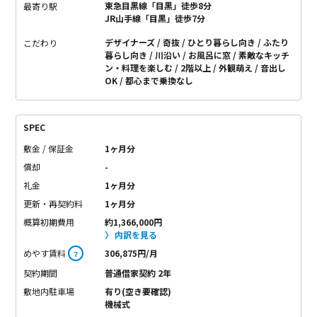
東急目黒線「目黒」徒歩8分
最寄り駅
JR山手線「目黒」徒歩7分
デザイナーズ
奇抜
ひとり暮らし向き
ふたり
こだわり
暮らし向き
川沿い
お風呂に窓
素敵なキッチ
ン・料理を楽しむ
2階以上
外観萌え
音出し
OK
都心まで乗換なし
SPEC
敷金 / 保証金
1ヶ月分
償却
-
礼金
1ヶ月分
更新・再契約料
1ヶ月分
概算初期費用
約1,366,000円
内訳を見る
めやす賃料
306,875円/月
？
契約期間
普通借家契約 2年
敷地内駐車場
有り(空き要確認)
機械式