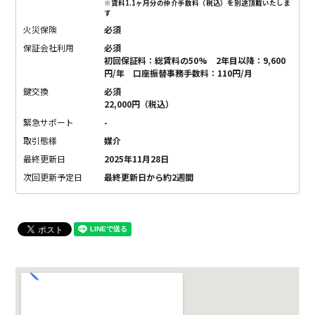
※賃料1.1ヶ月分の仲介手数料（税込）を別途頂戴いたしま
す
火災保険
必須
保証会社利用
必須
初回保証料：総賃料の50% 2年目以降：9,600
円/年 口座振替事務手数料：110円/月
鍵交換
必須
22,000円（税込）
緊急サポート
-
取引態様
媒介
最終更新日
2025年11月28日
次回更新予定日
最終更新日から約2週間