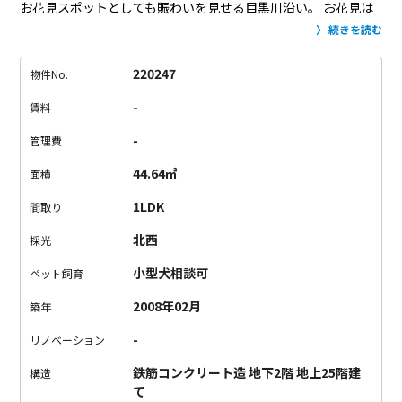
お花見スポットとしても賑わいを見せる目黒川沿い。
お花見は
したいけど人混みは…。
と思っている、そんなあなたにこそコ
続きを読む
コで楽しんでほしい。
なんといってもここからは目黒川が望め
る広いバルコニーがあるんですから。
チェアと小さなテーブル
220247
物件No.
を置いて、美味しいご飯とお酒を用意し、お部屋で人混みを気
-
賃料
にすることなくお花見ができますよ。
ちょっと季節はすぎてし
まいましたが、来年からお部屋でお花見を楽しみませんか？
-
管理費
44.64㎡
面積
1LDK
間取り
北西
採光
小型犬相談可
ペット飼育
2008年02月
築年
-
リノベーション
鉄筋コンクリート造 地下2階 地上25階建
構造
て