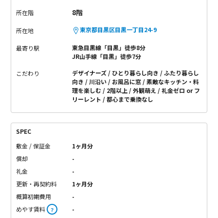
8階
所在階
東京都目黒区目黒一丁目24-9
所在地
東急目黒線「目黒」徒歩8分
最寄り駅
JR山手線「目黒」徒歩7分
デザイナーズ
ひとり暮らし向き
ふたり暮らし
こだわり
向き
川沿い
お風呂に窓
素敵なキッチン・料
理を楽しむ
2階以上
外観萌え
礼金ゼロ or フ
リーレント
都心まで乗換なし
SPEC
敷金 / 保証金
1ヶ月分
償却
-
礼金
-
更新・再契約料
1ヶ月分
概算初期費用
-
めやす賃料
-
？