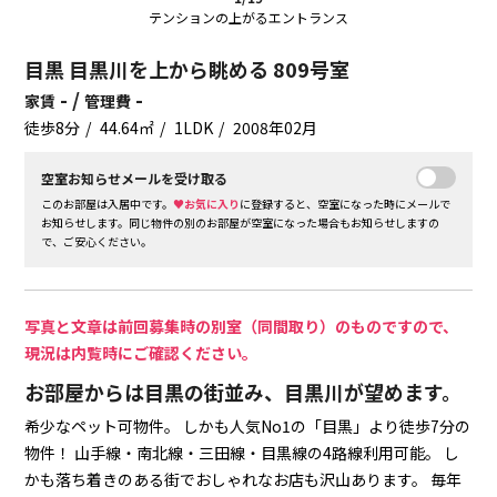
テンションの上がるエントランス
目黒 目黒川を上から眺める 809号室
- /
-
家賃
管理費
徒歩8分
44.64㎡
1LDK
2008年02月
空室お知らせメールを受け取る
このお部屋は入居中です。
♥お気に入り
に登録すると、空室になった時にメールで
お知らせします。同じ物件の別のお部屋が空室になった場合もお知らせしますの
で、ご安心ください。
写真と文章は前回募集時の別室（同間取り）のものですので、
現況は内覧時にご確認ください。
お部屋からは目黒の街並み、目黒川が望めます。
希少なペット可物件。
しかも人気No1の「目黒」より徒歩7分の
物件！
山手線・南北線・三田線・目黒線の4路線利用可能。
し
かも落ち着きのある街でおしゃれなお店も沢山あります。
毎年