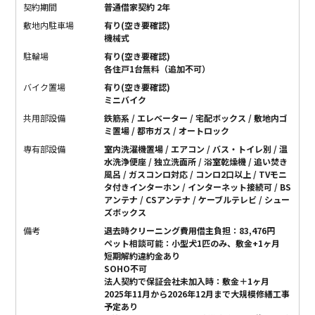
契約期間
普通借家契約 2年
敷地内駐車場
有り(空き要確認)
機械式
駐輪場
有り(空き要確認)
各住戸1台無料（追加不可）
バイク置場
有り(空き要確認)
ミニバイク
共用部設備
鉄筋系 / エレベーター / 宅配ボックス / 敷地内ゴ
ミ置場 / 都市ガス / オートロック
専有部設備
室内洗濯機置場 / エアコン / バス・トイレ別 / 温
水洗浄便座 / 独立洗面所 / 浴室乾燥機 / 追い焚き
風呂 / ガスコンロ対応 / コンロ2口以上 / TVモニ
タ付きインターホン / インターネット接続可 / BS
アンテナ / CSアンテナ / ケーブルテレビ / シュー
ズボックス
備考
退去時クリーニング費用借主負担：83,476円
ペット相談可能：小型犬1匹のみ、敷金+1ヶ月
短期解約違約金あり
SOHO不可
法人契約で保証会社未加入時：敷金＋1ヶ月
2025年11月から2026年12月まで大規模修繕工事
予定あり