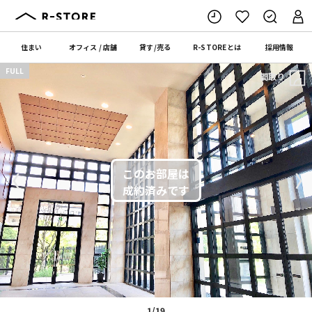
住まい
オフィス
/
店舗
貸す
/
売る
R-STORE
とは
採用情報
FULL
間取り
〈
〉
1/19