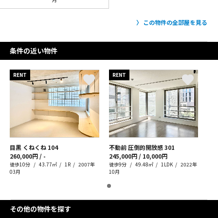
この物件の全部屋を見る
条件の近い物件
RENT
RENT
目黒 くねくね
104
不動前 圧倒的開放感
301
260,000円 / -
245,000円 / 10,000円
徒歩10分
43.77㎡
1R
2007年
徒歩9分
49.48㎡
1LDK
2022年
03月
10月
その他の物件を探す