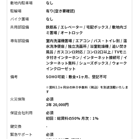
敷地内駐車場
なし
駐輪場
有り(空き要確認)
バイク置場
なし
共用部設備
鉄筋系 / エレベーター / 宅配ボックス / 敷地内ゴ
ミ置場 / オートロック
専有部設備
室内洗濯機置場 / エアコン / バス・トイレ別 / 温
水洗浄便座 / 独立洗面所 / 浴室乾燥機 / 追い焚き
風呂 / ガスコンロ対応 / コンロ2口以上 / TVモニ
タ付きインターホン / インターネット接続可 / イ
ンターネット無料 / シューズボックス / ウォーク
インクローゼット
備考
SOHO可能：敷金+1ヶ月、登記不可
※賃料1.1ヶ月分の仲介手数料（税込）を別途頂戴いたしま
す
火災保険
必須
2年 20,000円
保証会社利用
必須
初回：総賃料の50% 月次：1%
鍵交換
-
緊急サポート
必須