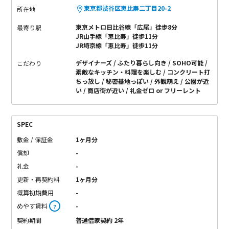
東京都渋谷区恵比寿二丁目20-2
所在地
東京メトロ日比谷線「広尾」徒歩8分
最寄り駅
JR山手線「恵比寿」徒歩11分
JR埼京線「恵比寿」徒歩11分
デザイナーズ
ふたり暮らし向き
SOHO可能
こだわり
素敵なキッチン・料理を楽しむ
コンクリート打
ちっ放し
秘密基地っぽい
外観萌え
公園が近
い
商店街が近い
礼金ゼロ or フリーレント
SPEC
敷金 / 保証金
1ヶ月分
償却
-
礼金
-
更新・再契約料
1ヶ月分
概算初期費用
-
めやす賃料
-
？
契約期間
普通借家契約 2年