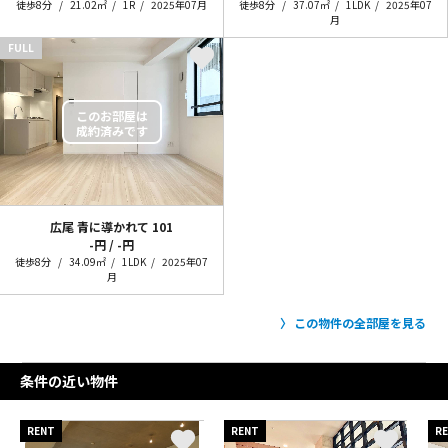
徒歩8分
21.02㎡
1R
2025年07月
徒歩8分
37.07㎡
1LDK
2025年07
月
FULL
広尾 青に導かれて
101
-円 / -円
徒歩8分
34.09㎡
1LDK
2025年07
月
この物件の全部屋を見る
条件の近い物件
RENT
RENT
R