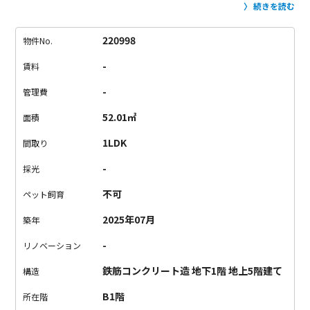
内は、白基調の内装に、コンクリートでスパイスを一匙。
クー
続きを読む
ルになりすぎない明るい空間です。
DENや洋室は高低差があっ
て、飽きさせないデザインに胸が高鳴ります。
洗面器は、エン
220998
物件No.
トランスとおそろいの青色が採用されていて、
伏線回収した気
-
賃料
持ちになりました。
青い光に誘われて、広尾でセンスの良い暮
らしが始まります。
-
管理費
52.01㎡
面積
1LDK
間取り
-
採光
不可
ペット飼育
2025年07月
築年
-
リノベーション
鉄筋コンクリート造 地下1階 地上5階建て
構造
B1階
所在階