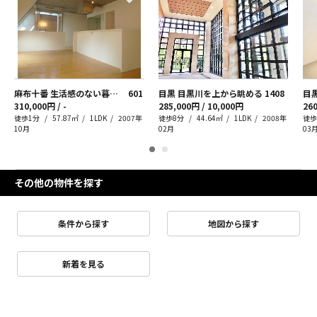
麻布十番 生活感のない暮らし
601
目黒 目黒川を上から眺める
1408
目
310,000円 / -
285,000円 / 10,000円
260
徒歩1分
57.87㎡
1LDK
2007年
徒歩8分
44.64㎡
1LDK
2008年
徒歩
10月
02月
03
その他の物件を探す
条件から探す
地図から探す
新着を見る