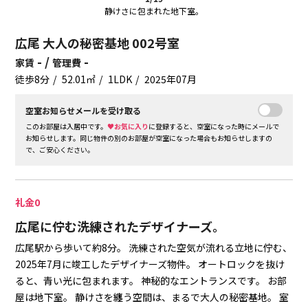
静けさに包まれた地下室。
広尾 大人の秘密基地 002号室
- /
-
家賃
管理費
徒歩8分
52.01㎡
1LDK
2025年07月
空室お知らせメールを受け取る
このお部屋は入居中です。
♥お気に入り
に登録すると、空室になった時にメールで
お知らせします。同じ物件の別のお部屋が空室になった場合もお知らせしますの
で、ご安心ください。
礼金0
広尾に佇む洗練されたデザイナーズ。
広尾駅から歩いて約8分。
洗練された空気が流れる立地に佇む、
2025年7月に竣工したデザイナーズ物件。
オートロックを抜け
ると、青い光に包まれます。
神秘的なエントランスです。
お部
屋は地下室。
静けさを纏う空間は、まるで大人の秘密基地。
室