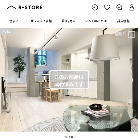
住まい
オフィス
/
店舗
貸す
/
売る
R-STORE
とは
採用情報
FULL
間取り
〈
〉
1/19