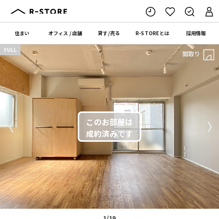
住まい
オフィス
/
店舗
貸す
/
売る
R-STORE
とは
採用情報
FULL
間取り
〈
〉
1/19