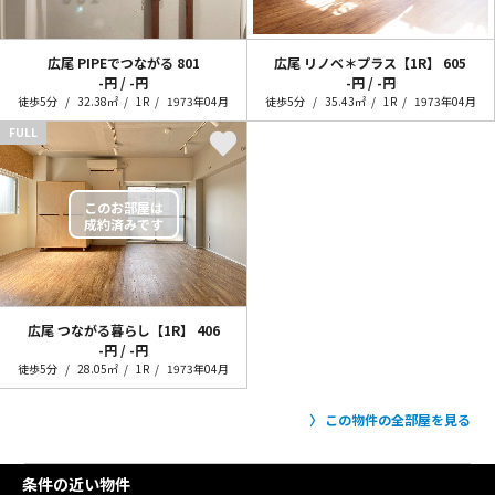
広尾 PIPEでつながる
801
広尾 リノベ＊プラス【1R】
605
-円 / -円
-円 / -円
徒歩5分
32.38㎡
1R
1973年04月
徒歩5分
35.43㎡
1R
1973年04月
FULL
広尾 つながる暮らし【1R】
406
-円 / -円
徒歩5分
28.05㎡
1R
1973年04月
この物件の全部屋を見る
条件の近い物件