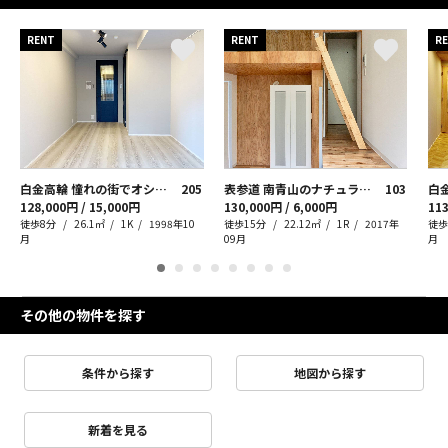
RENT
RENT
R
白金高輪 憧れの街でオシャレに暮らす
205
表参道 南青山のナチュラリスト
103
128,000円 / 15,000円
130,000円 / 6,000円
113
徒歩8分
26.1㎡
1K
1998年10
徒歩15分
22.12㎡
1R
2017年
徒歩
月
09月
月
その他の物件を探す
条件から探す
地図から探す
新着を見る