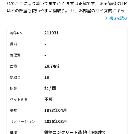
れでここに辿り着いてますか？
まずは正解です。
30㎡前後の1R
はどの部屋も使いやすい間取り。
只、お部屋のサイズ的にキッ
チンは控えめなんですよね...
でもご安心ください！今日は思いっ
続きを読む
きり料理したい！そんなときには7Fのコモンキッチンをおすす
めします。
キッチンやテーブル・イス・テレビが設置されてい
211031
物件No.
る、入居者さん限定のコミュニティスペース。
予約制で無料で
-
賃料
利用可能なので、ご友人をたくさん呼びたいときなどに大活
躍！
もちろん、日々ゆったりと料理したい方はひとりで悠々と
-
管理費
ご予約も可能です。
そして、広いベランダが欲しいんだけど都
28.74㎡
面積
会じゃなかなか...
そんな気分の時は是非とも屋上へ！
開放的で
広々とした屋上も、どうぞご自由にお使いください。
と、シェ
1R
間取り
アハウス的ないいところ要素をつまみ食い。
かと言って、賃貸
北 / 西
採光
なのでしっかりとプライベート空間も保たれてる。
このバラン
スが東京の一人暮らしにはむしろ心地よいのでは？
内装や設備
不可
ペット飼育
については言わずもがな。
答え合わせの最終チェックはぜひ、
1973年04月
築年
現地にて！
お待ちしております。
2016年03月
リノベーション
鉄筋コンクリート造 地上9階建て
構造