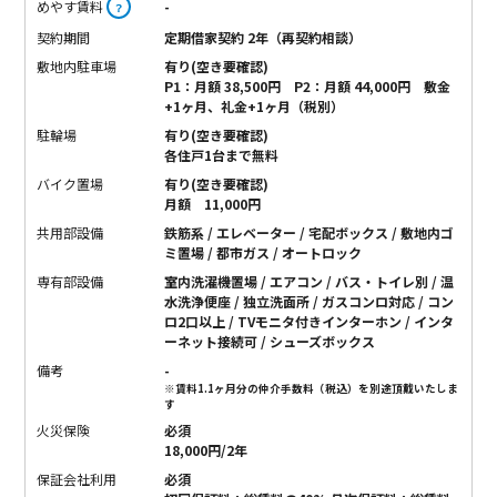
めやす賃料
-
？
契約期間
定期借家契約 2年（再契約相談）
敷地内駐車場
有り(空き要確認)
P1：月額 38,500円 P2：月額 44,000円 敷金
+1ヶ月、礼金+1ヶ月（税別）
駐輪場
有り(空き要確認)
各住戸1台まで無料
バイク置場
有り(空き要確認)
月額 11,000円
共用部設備
鉄筋系 / エレベーター / 宅配ボックス / 敷地内ゴ
ミ置場 / 都市ガス / オートロック
専有部設備
室内洗濯機置場 / エアコン / バス・トイレ別 / 温
水洗浄便座 / 独立洗面所 / ガスコンロ対応 / コン
ロ2口以上 / TVモニタ付きインターホン / インタ
ーネット接続可 / シューズボックス
備考
-
※賃料1.1ヶ月分の仲介手数料（税込）を別途頂戴いたしま
す
火災保険
必須
18,000円/2年
保証会社利用
必須