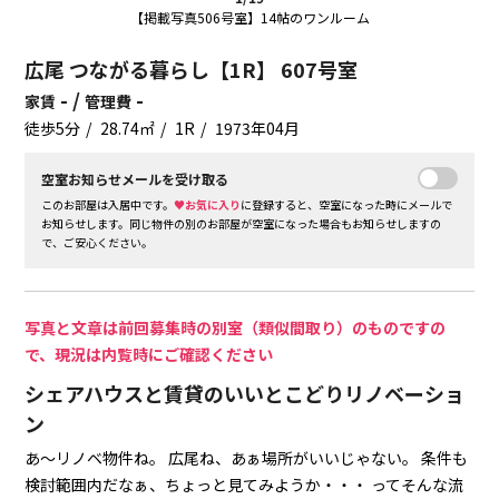
【掲載写真506号室】14帖のワンルーム
広尾 つながる暮らし【1R】 607号室
- /
-
家賃
管理費
徒歩5分
28.74㎡
1R
1973年04月
空室お知らせメールを受け取る
このお部屋は入居中です。
♥お気に入り
に登録すると、空室になった時にメールで
お知らせします。同じ物件の別のお部屋が空室になった場合もお知らせしますの
で、ご安心ください。
写真と文章は前回募集時の別室（類似間取り）のものですの
で、現況は内覧時にご確認ください
シェアハウスと賃貸のいいとこどりリノベーショ
ン
あ～リノベ物件ね。
広尾ね、あぁ場所がいいじゃない。
条件も
検討範囲内だなぁ、ちょっと見てみようか・・・
ってそんな流