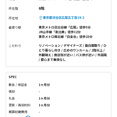
6階
所在階
東京都渋谷区広尾五丁目19-2
所在地
東京メトロ日比谷線「広尾」徒歩5分
最寄り駅
JR山手線「恵比寿」徒歩12分
東京メトロ南北線「白金台」徒歩23分
リノベーション
デザイナーズ
面白間取り
ひ
こだわり
とり暮らし向き
広めのワンルーム
2階以上
外観萌え
商店街が近い
バス停が近い
外国風
都心まで乗換なし
SPEC
敷金 / 保証金
1ヶ月分
償却
-
礼金
1ヶ月分
更新・再契約料
1ヶ月分
概算初期費用
-