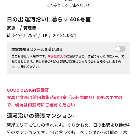
こんなところに住みたい！
日の出 運河沿いに暮らす 406号室
- /
-
家賃
管理費
徒歩4分
25㎡
1K
2018年03月
空室お知らせメールを受け取る
このお部屋は入居中です。
♥お気に入り
に登録すると、空室になった時にメールで
お知らせします。同じ物件の別のお部屋が空室になった場合もお知らせしますの
で、ご安心ください。
GOOD DESIGN賞受賞
写真と文章は前回募集時の別室（反転間取り）のものですの
で、現況は内覧時にご確認ください
運河沿いの築浅マンション。
湾岸エリアに住むの憧れます。
ゆりかもめ、日の出駅より徒歩4
分のマンションです。
何と言っても、ベランダからの眺め！
水