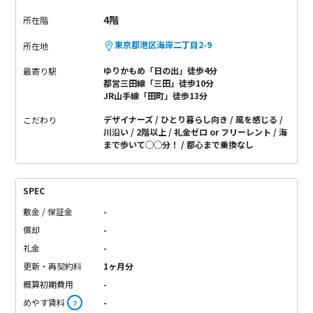
4階
所在階
東京都港区海岸二丁目2-9
所在地
ゆりかもめ「日の出」徒歩4分
最寄り駅
都営三田線「三田」徒歩10分
JR山手線「田町」徒歩13分
デザイナーズ
ひとり暮らし向き
風を感じる
こだわり
川沿い
2階以上
礼金ゼロ or フリーレント
海
まで歩いて◯◯分！
都心まで乗換なし
SPEC
敷金 / 保証金
-
償却
-
礼金
-
更新・再契約料
1ヶ月分
概算初期費用
-
めやす賃料
-
？