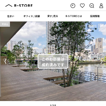
住まい
オフィス
/
店舗
貸す
/
売る
R-STORE
とは
採用情報
FULL
間取り
〈
〉
1/15