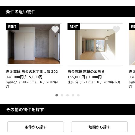
条件の近い物件
RENT
RENT
R
白金高輪 白金のおすまし顔
302
白金高輪 高輪の余白
G
140,000円 / 15,000円
155,000円 / 3,000円
128
徒歩4分
30.28㎡
1R
2002年10
徒歩5分
27㎡
1R
2020年02月
徒歩
月
月
その他の物件を探す
条件から探す
地図から探す