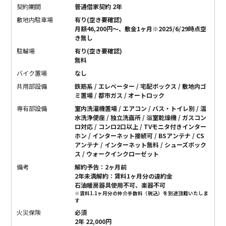
契約期間
普通借家契約 2年
敷地内駐車場
有り(空き要確認)
月額46,200円～、敷金1ヶ月※2025/6/29時点空
き無し
駐輪場
有り(空き要確認)
無料
バイク置場
なし
共用部設備
鉄筋系 / エレベーター / 宅配ボックス / 敷地内ゴ
ミ置場 / 都市ガス / オートロック
専有部設備
室内洗濯機置場 / エアコン / バス・トイレ別 / 温
水洗浄便座 / 独立洗面所 / 浴室乾燥機 / ガスコン
ロ対応 / コンロ2口以上 / TVモニタ付きインター
ホン / インターネット接続可 / BSアンテナ / CS
アンテナ / インターネット無料 / シューズボック
ス / ウォークインクローゼット
備考
解約予告：2ヶ月前
2年未満解約：賃料1ヶ月分の違約金
石油暖房器具使用不可、楽器不可
※賃料1.1ヶ月分の仲介手数料（税込）を別途頂戴いたしま
す
火災保険
必須
2年 22,000円