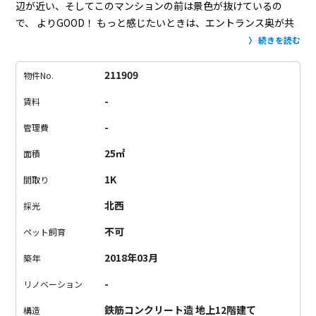
辺が近い、そしてこのマンションの前は景色が抜けているの
で、
よりGOOD！
もっと感じたいときは、エントランス奥が共
有部のウッドデッキになっているので、
ここでのんびり感じま
続きを読む
しょ。
お部屋は、シンプルのお部屋で、
7帖1Kとお一人暮らし
にちょうどよし！
新橋、浜松町、三田と通勤距離もぐっと縮ま
211909
物件No.
るこのマンション、
立地と癒しを兼ね備えてかなりいいです
-
賃料
ね。
早くしないとなくなってしまいますのでお気をつけて！
-
管理費
25㎡
面積
1K
間取り
北西
採光
不可
ペット飼育
2018年03月
築年
-
リノベーション
鉄筋コンクリート造 地上12階建て
構造