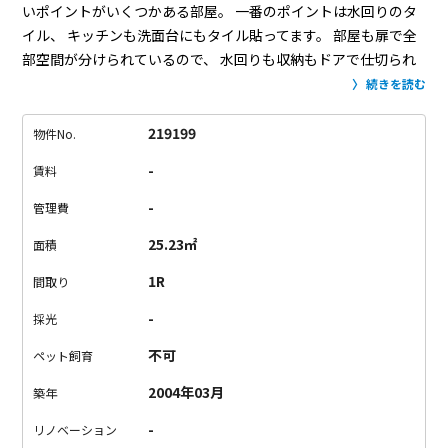
いポイントがいくつかある部屋。
一番のポイントは水回りのタ
イル、
キッチンも洗面台にもタイル貼ってます。
部屋も扉で全
部空間が分けられているので、
水回りも収納もドアで仕切られ
ていて、
すっきり住みたい人におすすめ物件。
立地も麻布十番
続きを読む
まで徒歩10分。
麻布十番祭りも歩いていけます。
麻布十番に住
みたい人必見ですよ。
219199
物件No.
-
賃料
-
管理費
25.23㎡
面積
1R
間取り
-
採光
不可
ペット飼育
2004年03月
築年
-
リノベーション