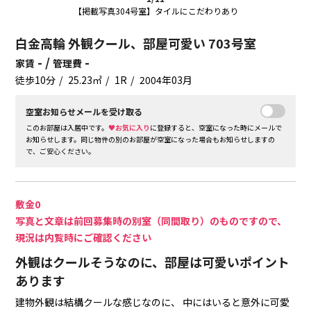
【掲載写真304号室】タイルにこだわりあり
白金高輪 外観クール、部屋可愛い 703号室
- /
-
家賃
管理費
徒歩10分
25.23㎡
1R
2004年03月
空室お知らせメールを受け取る
このお部屋は入居中です。
♥お気に入り
に登録すると、空室になった時にメールで
お知らせします。同じ物件の別のお部屋が空室になった場合もお知らせしますの
で、ご安心ください。
敷金0
写真と文章は前回募集時の別室（同間取り）のものですので、
現況は内覧時にご確認ください
外観はクールそうなのに、部屋は可愛いポイント
あります
建物外観は結構クールな感じなのに、
中にはいると意外に可愛