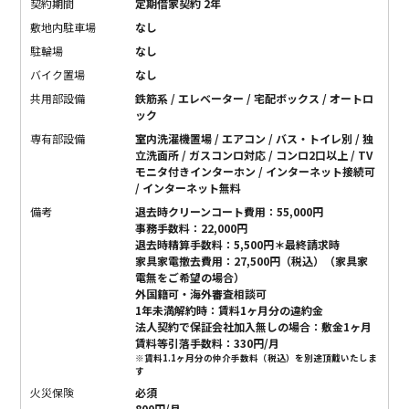
契約期間
定期借家契約 2年
敷地内駐車場
なし
駐輪場
なし
バイク置場
なし
共用部設備
鉄筋系 / エレベーター / 宅配ボックス / オートロ
ック
専有部設備
室内洗濯機置場 / エアコン / バス・トイレ別 / 独
立洗面所 / ガスコンロ対応 / コンロ2口以上 / TV
モニタ付きインターホン / インターネット接続可
/ インターネット無料
備考
退去時クリーンコート費用：55,000円
事務手数料：22,000円
退去時精算手数料：5,500円＊最終請求時
家具家電撤去費用：27,500円（税込）（家具家
電無をご希望の場合）
外国籍可・海外審査相談可
1年未満解約時：賃料1ヶ月分の違約金
法人契約で保証会社加入無しの場合：敷金1ヶ月
賃料等引落手数料：330円/月
※賃料1.1ヶ月分の仲介手数料（税込）を別途頂戴いたしま
す
火災保険
必須
800円/月