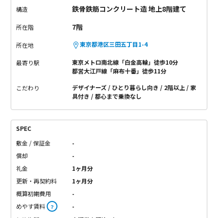
鉄骨鉄筋コンクリート造 地上8階建て
構造
7階
所在階
東京都港区三田五丁目1-4
所在地
東京メトロ南北線「白金高輪」徒歩10分
最寄り駅
都営大江戸線「麻布十番」徒歩11分
デザイナーズ
ひとり暮らし向き
2階以上
家
こだわり
具付き
都心まで乗換なし
SPEC
敷金 / 保証金
-
償却
-
礼金
1ヶ月分
更新・再契約料
1ヶ月分
概算初期費用
-
めやす賃料
-
？