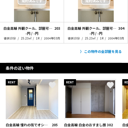
白金高輪 外観クール、部屋可愛い
203
白金高輪 外観クール、部屋可愛い
304
-円 / -円
-円 / -円
徒歩10分
25.23㎡
1R
2004年03月
徒歩10分
25.23㎡
1R
2004年03月
この物件の全部屋を見る
条件の近い物件
RENT
RENT
R
白金高輪 憧れの街でオシャレに暮らす
205
白金高輪 白金のおすまし顔
302