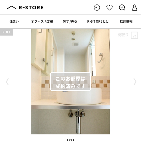
住まい
オフィス
/
店舗
貸す
/
売る
R-STORE
とは
採用情報
FULL
間取り
〈
〉
1/11